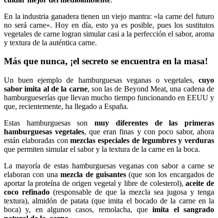
En la industria ganadera tienen un viejo mantra: «la carne del futuro
no será carne». Hoy en día, esto ya es posible, pues los sustitutos
vegetales de carne logran simular casi a la perfección el sabor, aroma
y textura de la auténtica carne.
Más que nunca, ¡el secreto se encuentra en la masa!
Un buen ejemplo de hamburguesas veganas o vegetales,
cuyo
sabor imita al de la carne
, son las de Beyond Meat, una cadena de
hamburgueserías que llevan mucho tiempo funcionando en EEUU y
que, recientemente, ha llegado a España.
Estas hamburguesas son
muy diferentes de las primeras
hamburguesas vegetales
, que eran finas y con poco sabor, ahora
están elaboradas con
mezclas especiales de legumbres y verduras
que permiten simular el sabor y la textura de la carne en la boca.
La mayoría de estas hamburguesas veganas con sabor a carne se
elaboran con una
mezcla de guisantes
(que son los encargados de
aportar la proteína de origen vegetal y libre de colesterol),
aceite de
coco refinado
(responsable de que la mezcla sea jugosa y tenga
textura), almidón de patata (que imita el bocado de la carne en la
boca) y, en algunos casos, remolacha, que
imita el sangrado