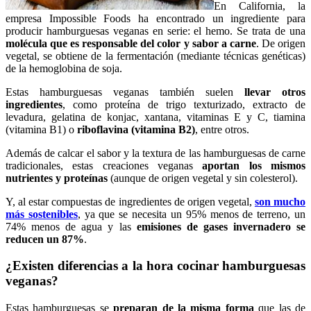
En California, la
empresa Impossible Foods ha encontrado un ingrediente para
producir hamburguesas veganas en serie: el hemo. Se trata de una
molécula que es responsable del color y sabor a carne
. De origen
vegetal, se obtiene de la fermentación (mediante técnicas genéticas)
de la hemoglobina de soja.
Estas hamburguesas veganas también suelen
llevar otros
ingredientes
, como proteína de trigo texturizado, extracto de
levadura, gelatina de konjac, xantana, vitaminas E y C, tiamina
(vitamina B1) o
riboflavina (vitamina B2)
, entre otros.
Además de calcar el sabor y la textura de las hamburguesas de carne
tradicionales, estas creaciones veganas
aportan los mismos
nutrientes y proteínas
(aunque de origen vegetal y sin colesterol).
Y, al estar compuestas de ingredientes de origen vegetal,
son mucho
más sostenibles
, ya que se necesita un 95% menos de terreno, un
74% menos de agua y las
emisiones de gases invernadero se
reducen un 87%
.
¿Existen diferencias a la hora cocinar hamburguesas
veganas?
Estas hamburguesas se
preparan de la misma forma
que las de