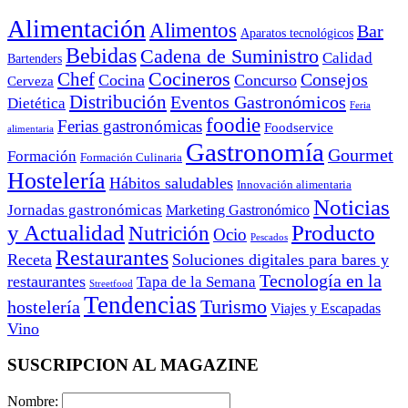
Alimentación
Alimentos
Bar
Aparatos tecnológicos
Bebidas
Cadena de Suministro
Calidad
Bartenders
Cocineros
Chef
Consejos
Cocina
Concurso
Cerveza
Distribución
Eventos Gastronómicos
Dietética
Feria
foodie
Ferias gastronómicas
Foodservice
alimentaria
Gastronomía
Gourmet
Formación
Formación Culinaria
Hostelería
Hábitos saludables
Innovación alimentaria
Noticias
Jornadas gastronómicas
Marketing Gastronómico
y Actualidad
Producto
Nutrición
Ocio
Pescados
Restaurantes
Receta
Soluciones digitales para bares y
Tecnología en la
restaurantes
Tapa de la Semana
Streetfood
Tendencias
Turismo
hostelería
Viajes y Escapadas
Vino
SUSCRIPCION AL MAGAZINE
Nombre: