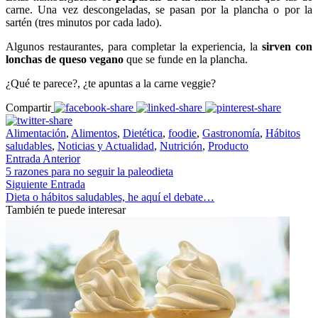
carne. Una vez descongeladas, se pasan por la plancha o por la
sartén (tres minutos por cada lado).
Algunos restaurantes, para completar la experiencia, la
sirven con
lonchas de queso vegano
que se funde en la plancha.
¿Qué te parece?, ¿te apuntas a la carne veggie?
Compartir
Alimentación
,
Alimentos
,
Dietética
,
foodie
,
Gastronomía
,
Hábitos
saludables
,
Noticias y Actualidad
,
Nutrición
,
Producto
Entrada Anterior
5 razones para no seguir la paleodieta
Siguiente Entrada
Dieta o hábitos saludables, he aquí el debate…
También te puede interesar