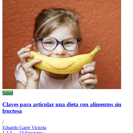
Salud
Claves para articular una dieta con alimentos sin
fructosa
/
Eduardo Garre Victoria
1
2
3
…
24
Siguiente ›