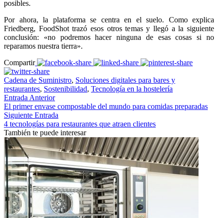
posibles.
Por ahora, la plataforma se centra en el suelo. Como explica
Friedberg, FoodShot trazó esos otros temas y llegó a la siguiente
conclusión: «no podremos hacer ninguna de esas cosas si no
reparamos nuestra tierra».
Compartir
Cadena de Suministro
,
Soluciones digitales para bares y
restaurantes
,
Sostenibilidad
,
Tecnología en la hostelería
Entrada Anterior
El primer envase compostable del mundo para comidas preparadas
Siguiente Entrada
4 tecnologías para restaurantes que atraen clientes
También te puede interesar