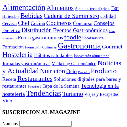
Alimentación
Alimentos
Bar
Aparatos tecnológicos
Bebidas
Cadena de Suministro
Calidad
Bartenders
Cocineros
Chef
Consejos
Cocina
Concurso
Cerveza
Distribución
Eventos Gastronómicos
Dietética
Feria
foodie
Ferias gastronómicas
Foodservice
alimentaria
Gastronomía
Gourmet
Formación
Formación Culinaria
Hostelería
Hábitos saludables
Innovación alimentaria
Noticias
Jornadas gastronómicas
Marketing Gastronómico
y Actualidad
Producto
Nutrición
Ocio
Pescados
Restaurantes
Receta
Soluciones digitales para bares y
Tecnología en la
restaurantes
Tapa de la Semana
Streetfood
Tendencias
Turismo
hostelería
Viajes y Escapadas
Vino
SUSCRIPCION AL MAGAZINE
Nombre: