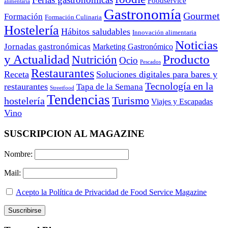
Foodservice
alimentaria
Gastronomía
Gourmet
Formación
Formación Culinaria
Hostelería
Hábitos saludables
Innovación alimentaria
Noticias
Jornadas gastronómicas
Marketing Gastronómico
y Actualidad
Producto
Nutrición
Ocio
Pescados
Restaurantes
Receta
Soluciones digitales para bares y
Tecnología en la
restaurantes
Tapa de la Semana
Streetfood
Tendencias
Turismo
hostelería
Viajes y Escapadas
Vino
SUSCRIPCION AL MAGAZINE
Nombre:
Mail:
Acepto la Política de Privacidad de Food Service Magazine