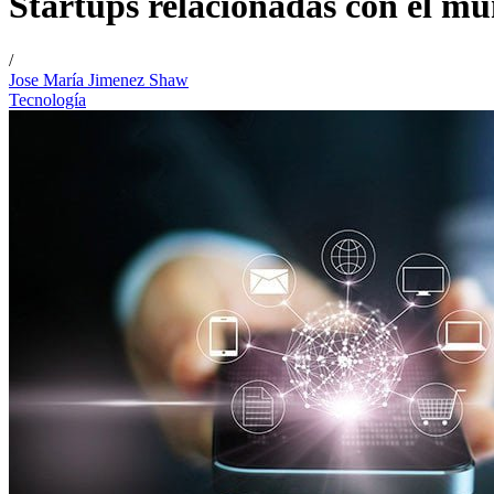
Startups relacionadas con el mu
/
Jose María Jimenez Shaw
Tecnología