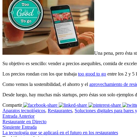
Una pena, pero ésta st
Su objetivo es sencillo: vender a precios asequibles, comida de excele
Los precios rondan con los que trabaja
too good to go
entre los 2 y 5 l
Como vemos la sostenibilidad, el ahorro y el
aprovechamiento de resi
Desde luego, hay muchas más startups, pero éstas son solo ejemplos d
Compartir
Aparatos tecnológicos
,
Restaurantes
,
Soluciones digitales para bares y
Entrada Anterior
Restaurante en Directo
Siguiente Entrada
La tecnología que se aplicará en el futuro en los restaurantes