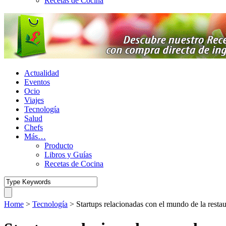
Recetas de Cocina
Actualidad
Eventos
Ocio
Viajes
Tecnología
Salud
Chefs
Más…
Producto
Libros y Guías
Recetas de Cocina
Home
>
Tecnología
>
Startups relacionadas con el mundo de la resta