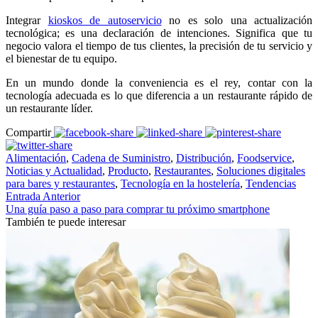
Integrar
kioskos de autoservicio
no es solo una actualización
tecnológica; es una declaración de intenciones. Significa que tu
negocio valora el tiempo de tus clientes, la precisión de tu servicio y
el bienestar de tu equipo.
En un mundo donde la conveniencia es el rey, contar con la
tecnología adecuada es lo que diferencia a un restaurante rápido de
un restaurante líder.
Compartir
Alimentación
,
Cadena de Suministro
,
Distribución
,
Foodservice
,
Noticias y Actualidad
,
Producto
,
Restaurantes
,
Soluciones digitales
para bares y restaurantes
,
Tecnología en la hostelería
,
Tendencias
Entrada Anterior
Una guía paso a paso para comprar tu próximo smartphone
También te puede interesar