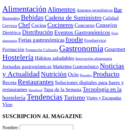
Alimentación
Alimentos
Bar
Aparatos tecnológicos
Bebidas
Cadena de Suministro
Calidad
Bartenders
Cocineros
Chef
Consejos
Cocina
Concurso
Cerveza
Distribución
Eventos Gastronómicos
Dietética
Feria
foodie
Ferias gastronómicas
Foodservice
alimentaria
Gastronomía
Gourmet
Formación
Formación Culinaria
Hostelería
Hábitos saludables
Innovación alimentaria
Noticias
Jornadas gastronómicas
Marketing Gastronómico
y Actualidad
Producto
Nutrición
Ocio
Pescados
Restaurantes
Receta
Soluciones digitales para bares y
Tecnología en la
restaurantes
Tapa de la Semana
Streetfood
Tendencias
Turismo
hostelería
Viajes y Escapadas
Vino
SUSCRIPCION AL MAGAZINE
Nombre: