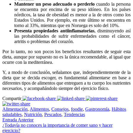
Mantener un peso adecuado o perderlo
cuando la persona
se encuentra por encima de su peso idóneo. En los países
nórdicos, la tasa de obesidad es menor a la de otros como los
Estados Unidos. Por ejemplo, en este último se encuentra en
torno al 33%, mientras que en Noruega es solo del 10%.
Presenta propiedades antiinflamatorias
, disminuyendo así
las probabilidades de sufrir enfermedades como el cáncer,
artritis o problemas del corazón.
Por lo tanto, no son pocos los beneficios resultantes de seguir esta
dieta, aunque por supuesto no es la única recomendable, al igual que
ocurre con la mediterránea.
Y, a modo de conclusión, señalamos que, independientemente de la
dieta que se decida escoger, es fundamental alimentarse en base a
diferentes tipos de alimentos que entreguen a tu cuerpo los nutrientes
necesarios, y acompañándolo siempre del ejercicio físico.
Compartir
Alimentación
,
Alimentos
,
Consejos
,
foodie
,
Gastronomía
,
Hábitos
saludables
,
Nutrición
,
Pescados
,
Tendencias
Entrada Anterior
¿Todavía no conoces la importancia de comer sano y hacer
ejercicio?