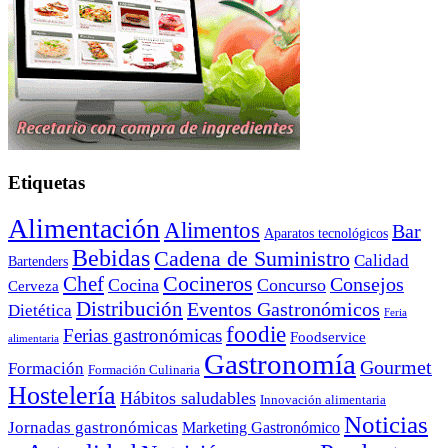
Etiquetas
Alimentación
Alimentos
Bar
Aparatos tecnológicos
Bebidas
Cadena de Suministro
Calidad
Bartenders
Cocineros
Chef
Consejos
Cocina
Concurso
Cerveza
Distribución
Eventos Gastronómicos
Dietética
Feria
foodie
Ferias gastronómicas
Foodservice
alimentaria
Gastronomía
Gourmet
Formación
Formación Culinaria
Hostelería
Hábitos saludables
Innovación alimentaria
Noticias
Jornadas gastronómicas
Marketing Gastronómico