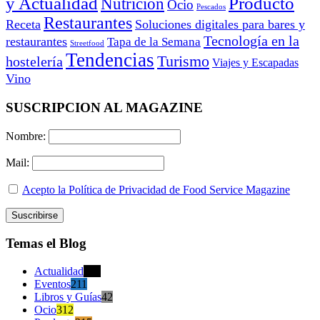
y Actualidad
Producto
Nutrición
Ocio
Pescados
Restaurantes
Receta
Soluciones digitales para bares y
Tecnología en la
restaurantes
Tapa de la Semana
Streetfood
Tendencias
Turismo
hostelería
Viajes y Escapadas
Vino
SUSCRIPCION AL MAGAZINE
Nombre:
Mail:
Acepto la Política de Privacidad de Food Service Magazine
Temas el Blog
Actualidad
470
Eventos
211
Libros y Guías
42
Ocio
312