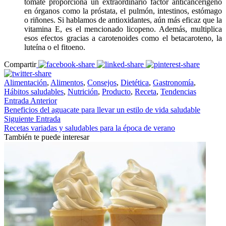
tomate proporciona un extraordinario factor anticancerígeno
en órganos como la próstata, el pulmón, intestinos, estómago
o riñones. Si hablamos de antioxidantes, aún más eficaz que la
vitamina E, es el mencionado licopeno. Además, multiplica
esos efectos gracias a carotenoides como el betacaroteno, la
luteína o el fitoeno.
Compartir
Alimentación
,
Alimentos
,
Consejos
,
Dietética
,
Gastronomía
,
Hábitos saludables
,
Nutrición
,
Producto
,
Receta
,
Tendencias
Entrada Anterior
Beneficios del aguacate para llevar un estilo de vida saludable
Siguiente Entrada
Recetas variadas y saludables para la época de verano
También te puede interesar