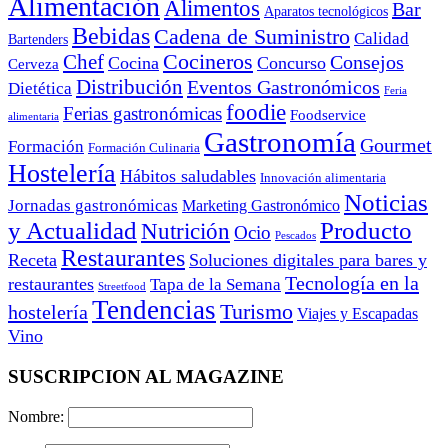
Alimentación
Alimentos
Bar
Aparatos tecnológicos
Bebidas
Cadena de Suministro
Calidad
Bartenders
Cocineros
Chef
Consejos
Cocina
Concurso
Cerveza
Distribución
Eventos Gastronómicos
Dietética
Feria
foodie
Ferias gastronómicas
Foodservice
alimentaria
Gastronomía
Gourmet
Formación
Formación Culinaria
Hostelería
Hábitos saludables
Innovación alimentaria
Noticias
Jornadas gastronómicas
Marketing Gastronómico
y Actualidad
Producto
Nutrición
Ocio
Pescados
Restaurantes
Receta
Soluciones digitales para bares y
Tecnología en la
restaurantes
Tapa de la Semana
Streetfood
Tendencias
Turismo
hostelería
Viajes y Escapadas
Vino
SUSCRIPCION AL MAGAZINE
Nombre: