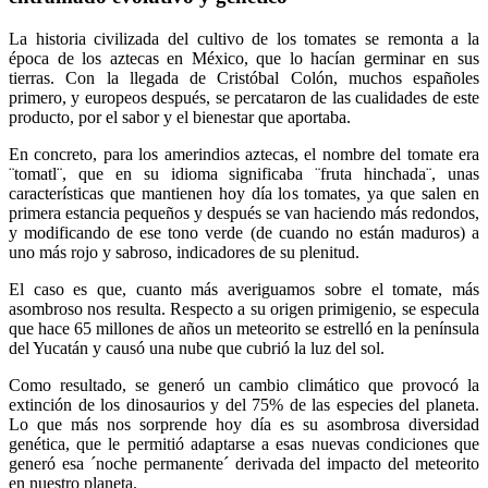
La historia civilizada del cultivo de los tomates se remonta a la
época de los aztecas en México, que lo hacían germinar en sus
tierras. Con la llegada de Cristóbal Colón, muchos españoles
primero, y europeos después, se percataron de las cualidades de este
producto, por el sabor y el bienestar que aportaba.
En concreto, para los amerindios aztecas, el nombre del tomate era
¨tomatl¨, que en su idioma significaba ¨fruta hinchada¨, unas
características que mantienen hoy día los tomates, ya que salen en
primera estancia pequeños y después se van haciendo más redondos,
y modificando de ese tono verde (de cuando no están maduros) a
uno más rojo y sabroso, indicadores de su plenitud.
El caso es que, cuanto más averiguamos sobre el tomate, más
asombroso nos resulta. Respecto a su origen primigenio, se especula
que hace 65 millones de años un meteorito se estrelló en la península
del Yucatán y causó una nube que cubrió la luz del sol.
Como resultado, se generó un cambio climático que provocó la
extinción de los dinosaurios y del 75% de las especies del planeta.
Lo que más nos sorprende hoy día es su asombrosa diversidad
genética, que le permitió adaptarse a esas nuevas condiciones que
generó esa ´noche permanente´ derivada del impacto del meteorito
en nuestro planeta.