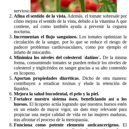
nervioso.
Afina el sentido de la vista.
Además, el tomate sobresale por
cómo mejora el sentido de la vista, debido a la vitamina A que
contiene, así como también ayuda a prevenir la ceguera
nocturna.
Incrementan el flujo sanguíneo.
Los tomates optimizan la
circulación de la sangre, por lo que se reduce el riesgo de
padecer problemas cardiovasculares, como por ejemplo el
infarto de miocardio.
Minimiza los niveles del colesterol ´dañino´.
De la misma
forma, consumiendo tomates se pueden reducir los niveles de
colesterol y triglicéridos en sangre gracias a su alto contenido
en licopeno.
Aportan propiedades diuréticas
. Dicho de otra manera:
contribuyen a erradicar toxinas y elude la retención de
líquidos.
Mejora la salud bucodental, el pelo y la piel.
Fortalece nuestro sistema óseo, beneficiando así a los
huesos.
El licopeno actúa logrando que nuestros huesos estén
en un estado de mayor vigor, un dato muy relevante para
propiciar una mejor calidad de vida en las mujeres maduras,
tras afrontar el proceso de la menopausia.
Funciona como potente elemento anticancerígeno.
El