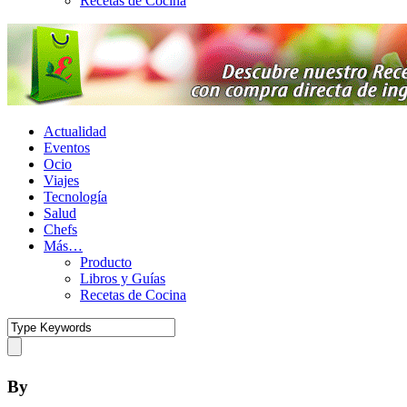
Recetas de Cocina
Actualidad
Eventos
Ocio
Viajes
Tecnología
Salud
Chefs
Más…
Producto
Libros y Guías
Recetas de Cocina
By