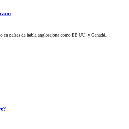
icano
rio en países de habla anglosajona como EE.UU. y Canadá....
re?