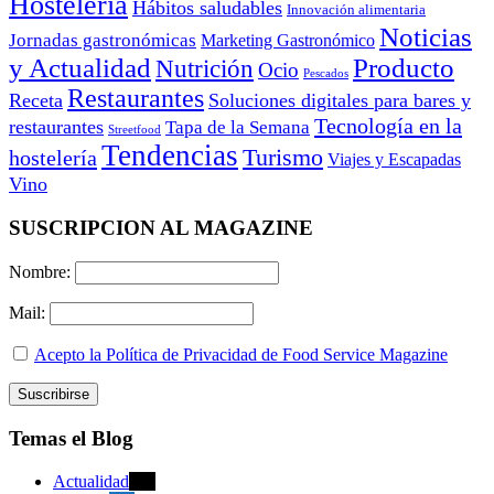
Hostelería
Hábitos saludables
Innovación alimentaria
Noticias
Jornadas gastronómicas
Marketing Gastronómico
y Actualidad
Producto
Nutrición
Ocio
Pescados
Restaurantes
Receta
Soluciones digitales para bares y
Tecnología en la
restaurantes
Tapa de la Semana
Streetfood
Tendencias
Turismo
hostelería
Viajes y Escapadas
Vino
SUSCRIPCION AL MAGAZINE
Nombre:
Mail:
Acepto la Política de Privacidad de Food Service Magazine
Temas el Blog
Actualidad
470