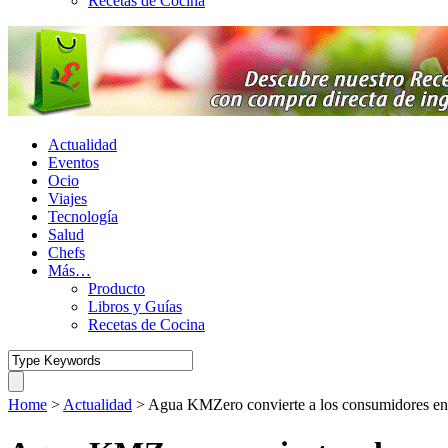
Recetas de Cocina
Actualidad
Eventos
Ocio
Viajes
Tecnología
Salud
Chefs
Más…
Producto
Libros y Guías
Recetas de Cocina
Home
>
Actualidad
>
Agua KMZero convierte a los consumidores en h