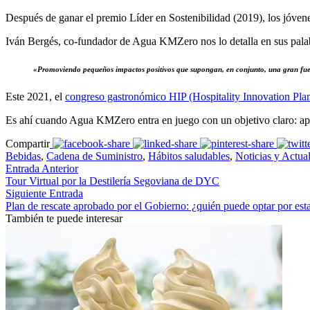
Después de ganar el premio Líder en Sostenibilidad (2019), los jóve
Iván Bergés, co-fundador de Agua KMZero nos lo detalla en sus pala
«Promoviendo pequeños impactos positivos que supongan, en conjunto, una gran fue
Este 2021, el
congreso gastronómico HIP (Hospitality Innovation Plan
Es ahí cuando Agua KMZero entra en juego con un objetivo claro: apo
Compartir
Bebidas
,
Cadena de Suministro
,
Hábitos saludables
,
Noticias y Actua
Entrada Anterior
Tour Virtual por la Destilería Segoviana de DYC
Siguiente Entrada
Plan de rescate aprobado por el Gobierno: ¿quién puede optar por est
También te puede interesar