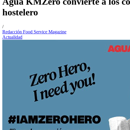
Agua KMZero convierte a los con
hostelero
/
Redacción Food Service Magazine
Actualidad