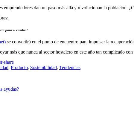
nes emprendedores dan un paso más allá y revolucionan la población. 
bras:
rza para el cambio”
et)
se convertirá en el punto de encuentro para impulsar la recuperación 
yar más que nunca al sector hostelero en este año tan complicado con
lidad
,
Producto
,
Sostenibilidad
,
Tendencias
as ayudas?