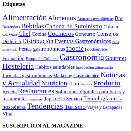
Etiquetas
Alimentación
Alimentos
Bar
Aparatos tecnológicos
Bebidas
Cadena de Suministro
Calidad
Bartenders
Cocineros
Chef
Consejos
Cocina
Concurso
Cerveza
Distribución
Eventos Gastronómicos
Dietética
Feria
foodie
Ferias gastronómicas
Foodservice
alimentaria
Gastronomía
Gourmet
Formación
Formación Culinaria
Hostelería
Hábitos saludables
Innovación alimentaria
Noticias
Jornadas gastronómicas
Marketing Gastronómico
y Actualidad
Producto
Nutrición
Ocio
Pescados
Restaurantes
Receta
Soluciones digitales para bares y
Tecnología en la
restaurantes
Tapa de la Semana
Streetfood
Tendencias
Turismo
hostelería
Viajes y Escapadas
Vino
SUSCRIPCION AL MAGAZINE