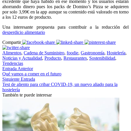
excedente que haya habido en ese momento y los usuarios estarán
ahorrando dinero pues los packs de Domino’s Pizza se adquieren
por solo 3,99€ en la app aunque su contenido está valorado en torno
a los 12 euros de producto.
Una interesante propuesta para contribuir a la reducción del
desperdicio alimentario
Compartir
Alimentos
,
Cadena de Suministro
,
foodie
,
Gastronomía
,
Hostelería
,
Noticias y Actualidad
,
Producto
,
Restaurantes
,
Sostenibilidad
,
Tendencias
Entrada Anterior
Qué vamos a comer en el futuro
Siguiente Entrada
Test de aliento para cribar COVID-19, un nuevo aliado para la
hostelería
También te puede interesar