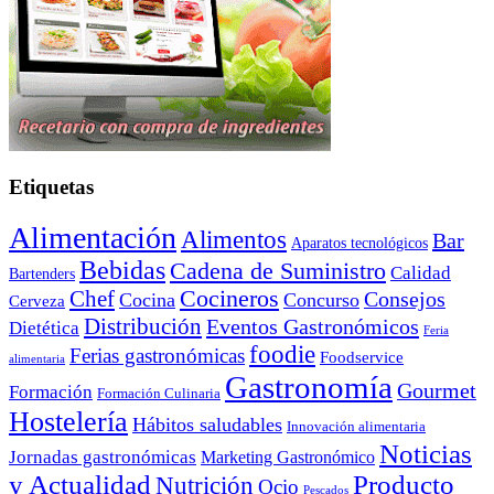
Etiquetas
Alimentación
Alimentos
Bar
Aparatos tecnológicos
Bebidas
Cadena de Suministro
Calidad
Bartenders
Cocineros
Chef
Consejos
Cocina
Concurso
Cerveza
Distribución
Eventos Gastronómicos
Dietética
Feria
foodie
Ferias gastronómicas
Foodservice
alimentaria
Gastronomía
Gourmet
Formación
Formación Culinaria
Hostelería
Hábitos saludables
Innovación alimentaria
Noticias
Jornadas gastronómicas
Marketing Gastronómico
y Actualidad
Producto
Nutrición
Ocio
Pescados