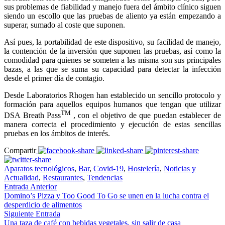
sus problemas de fiabilidad y manejo fuera del ámbito clínico siguen
siendo un escollo que las pruebas de aliento ya están empezando a
superar, sumado al coste que suponen.
Así pues, la portabilidad de este dispositivo, su facilidad de manejo,
la contención de la inversión que suponen las pruebas, así como la
comodidad para quienes se someten a las misma son sus principales
bazas, a las que se suma su capacidad para detectar la infección
desde el primer día de contagio.
Desde Laboratorios Rhogen han establecido un sencillo protocolo y
formación para aquellos equipos humanos que tengan que utilizar
TM
DSA Breath Pass
, con el objetivo de que puedan establecer de
manera correcta el procedimiento y ejecución de estas sencillas
pruebas en los ámbitos de interés.
Compartir
Aparatos tecnológicos
,
Bar
,
Covid-19
,
Hostelería
,
Noticias y
Actualidad
,
Restaurantes
,
Tendencias
Entrada Anterior
Domino’s Pizza y Too Good To Go se unen en la lucha contra el
desperdicio de alimentos
Siguiente Entrada
Una taza de café con bebidas vegetales, sin salir de casa