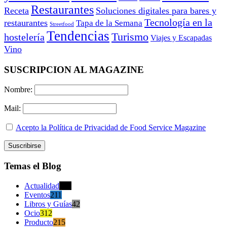
Restaurantes
Receta
Soluciones digitales para bares y
Tecnología en la
restaurantes
Tapa de la Semana
Streetfood
Tendencias
Turismo
hostelería
Viajes y Escapadas
Vino
SUSCRIPCION AL MAGAZINE
Nombre:
Mail:
Acepto la Política de Privacidad de Food Service Magazine
Temas el Blog
Actualidad
470
Eventos
211
Libros y Guías
42
Ocio
312
Producto
215