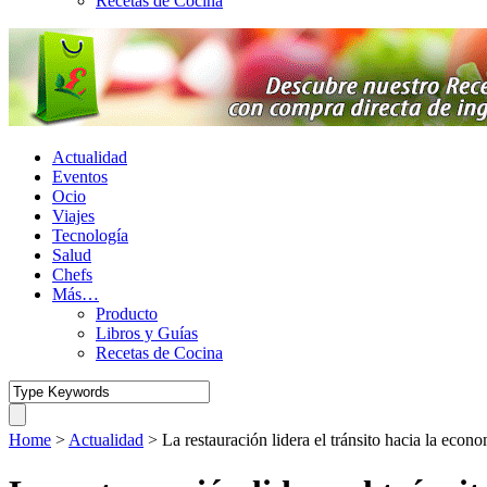
Recetas de Cocina
Actualidad
Eventos
Ocio
Viajes
Tecnología
Salud
Chefs
Más…
Producto
Libros y Guías
Recetas de Cocina
Home
>
Actualidad
>
La restauración lidera el tránsito hacia la econo