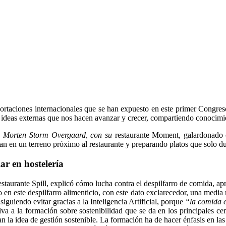
portaciones internacionales que se han expuesto en este primer Congres
 ideas externas que nos hacen avanzar y crecer, compartiendo conocimi
,
Morten Storm Overgaard, con su
restaurante Moment, galardonado c
an en un terreno próximo al restaurante y preparando platos que solo du
ar en hostelería
estaurante Spill, explicó cómo lucha contra el despilfarro de comida, a
 en este despilfarro alimenticio, con este dato exclarecedor, una medi
iguiendo evitar gracias a la Inteligencia Artificial, porque
“la comida e
ativa a la formación sobre sostenibilidad que se da en los principales c
n la idea de gestión sostenible. La formación ha de hacer énfasis en las 