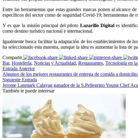
Entre las herramientas que estas grandes marcas ponen al alcance de lo
específicos del sector como de seguridad Covid-19; herramientas de e
Y es que la misión principal del piloto
Lazarillo Digital
es identifi
como destino turístico nacional e internacional.
Igualmente busca facilitar la adaptación de los establecimientos de h
ha seleccionado esta muestra, aunque la idea es aumentar la lista de part
Compartir
Bar
,
Hostelería
,
Noticias y Actualidad
,
Restaurantes
,
Tecnología en la 
Entrada Anterior
Algunos de los mejores restaurantes de entrega de comida a domicili
Siguiente Entrada
Jerome Lanmark Calayag ganador de la S.Pellegrino Young Chef A
También te puede interesar