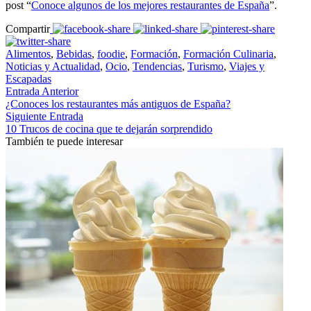
post “
Conoce algunos de los mejores restaurantes de España
”.
Compartir
Alimentos
,
Bebidas
,
foodie
,
Formación
,
Formación Culinaria
,
Noticias y Actualidad
,
Ocio
,
Tendencias
,
Turismo
,
Viajes y
Escapadas
Entrada Anterior
¿Conoces los restaurantes más antiguos de España?
Siguiente Entrada
10 Trucos de cocina que te dejarán sorprendido
También te puede interesar