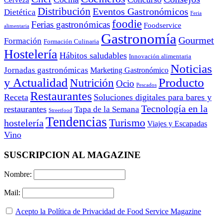
Distribución
Eventos Gastronómicos
Dietética
Feria
foodie
Ferias gastronómicas
Foodservice
alimentaria
Gastronomía
Gourmet
Formación
Formación Culinaria
Hostelería
Hábitos saludables
Innovación alimentaria
Noticias
Jornadas gastronómicas
Marketing Gastronómico
y Actualidad
Producto
Nutrición
Ocio
Pescados
Restaurantes
Receta
Soluciones digitales para bares y
Tecnología en la
restaurantes
Tapa de la Semana
Streetfood
Tendencias
Turismo
hostelería
Viajes y Escapadas
Vino
SUSCRIPCION AL MAGAZINE
Nombre:
Mail:
Acepto la Política de Privacidad de Food Service Magazine