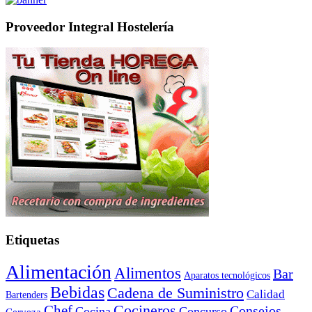
Proveedor Integral Hostelería
Etiquetas
Alimentación
Alimentos
Bar
Aparatos tecnológicos
Bebidas
Cadena de Suministro
Calidad
Bartenders
Cocineros
Chef
Consejos
Cocina
Concurso
Cerveza