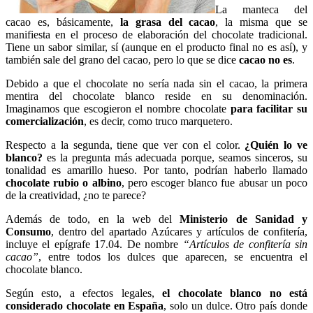
La manteca del
cacao es, básicamente,
la grasa del cacao
, la misma que se
manifiesta en el proceso de elaboración del chocolate tradicional.
Tiene un sabor similar, sí (aunque en el producto final no es así), y
también sale del grano del cacao, pero lo que se dice
cacao no es
.
Debido a que el chocolate no sería nada sin el cacao, la primera
mentira del chocolate blanco reside en su denominación.
Imaginamos que escogieron el nombre chocolate
para facilitar su
comercialización
, es decir, como truco marquetero.
Respecto a la segunda, tiene que ver con el color.
¿Quién lo ve
blanco?
es la pregunta más adecuada porque, seamos sinceros, su
tonalidad es amarillo hueso. Por tanto, podrían haberlo llamado
chocolate rubio o albino
, pero escoger blanco fue abusar un poco
de la creatividad, ¿no te parece?
Además de todo, en la web del
Ministerio de Sanidad y
Consumo
, dentro del apartado Azúcares y artículos de confitería,
incluye el epígrafe 17.04. De nombre
“Artículos de confitería sin
cacao”
, entre todos los dulces que aparecen, se encuentra el
chocolate blanco.
Según esto, a efectos legales,
el chocolate blanco no está
considerado chocolate en España
, solo un dulce. Otro país donde