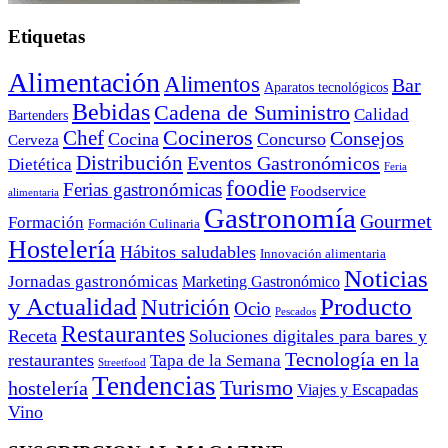
Etiquetas
Alimentación
Alimentos
Bar
Aparatos tecnológicos
Bebidas
Cadena de Suministro
Calidad
Bartenders
Cocineros
Chef
Consejos
Cocina
Concurso
Cerveza
Distribución
Eventos Gastronómicos
Dietética
Feria
foodie
Ferias gastronómicas
Foodservice
alimentaria
Gastronomía
Gourmet
Formación
Formación Culinaria
Hostelería
Hábitos saludables
Innovación alimentaria
Noticias
Jornadas gastronómicas
Marketing Gastronómico
y Actualidad
Producto
Nutrición
Ocio
Pescados
Restaurantes
Receta
Soluciones digitales para bares y
Tecnología en la
restaurantes
Tapa de la Semana
Streetfood
Tendencias
Turismo
hostelería
Viajes y Escapadas
Vino