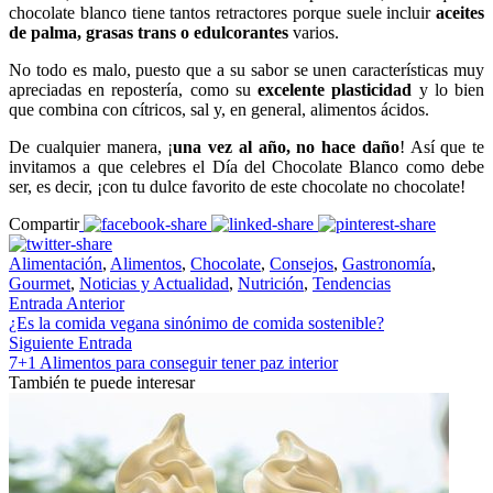
chocolate blanco tiene tantos retractores porque suele incluir
aceites
de palma, grasas trans o edulcorantes
varios.
No todo es malo, puesto que a su sabor se unen características muy
apreciadas en repostería, como su
excelente plasticidad
y lo bien
que combina con cítricos, sal y, en general, alimentos ácidos.
De cualquier manera, ¡
una vez al año, no hace daño
! Así que te
invitamos a que celebres el Día del Chocolate Blanco como debe
ser, es decir, ¡con tu dulce favorito de este chocolate no chocolate!
Compartir
Alimentación
,
Alimentos
,
Chocolate
,
Consejos
,
Gastronomía
,
Gourmet
,
Noticias y Actualidad
,
Nutrición
,
Tendencias
Entrada Anterior
¿Es la comida vegana sinónimo de comida sostenible?
Siguiente Entrada
7+1 Alimentos para conseguir tener paz interior
También te puede interesar