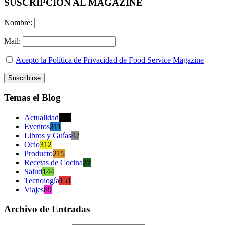
SUSCRIPCION AL MAGAZINE
Nombre:
Mail:
Acepto la Política de Privacidad de Food Service Magazine
Temas el Blog
Actualidad
470
Eventos
211
Libros y Guías
42
Ocio
312
Producto
215
Recetas de Cocina
27
Salud
144
Tecnología
151
Viajes
89
Archivo de Entradas