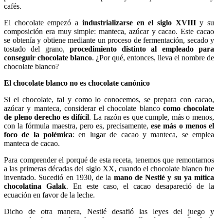
cafés.
El chocolate empezó a
industrializarse en el siglo XVIII
y su
composición era muy simple: manteca, azúcar y cacao. Este cacao
se obtenía y obtiene mediante un proceso de fermentación, secado y
tostado del grano,
procedimiento distinto al empleado para
conseguir chocolate blanco
. ¿Por qué, entonces, lleva el nombre de
chocolate blanco?
El chocolate blanco no es chocolate canónico
Si el chocolate, tal y como lo conocemos, se prepara con cacao,
azúcar y manteca, considerar el chocolate blanco
como chocolate
de pleno derecho es difícil
. La razón es que cumple, más o menos,
con la fórmula maestra, pero es, precisamente,
ese más o menos el
foco de la polémica
: en lugar de cacao y manteca, se emplea
manteca de cacao.
Para comprender el porqué de esta receta, tenemos que remontarnos
a las primeras décadas del siglo XX, cuando el chocolate blanco fue
inventado. Sucedió en 1930, de la
mano de Nestlé y su ya mítica
chocolatina Galak
. En este caso, el cacao desapareció de la
ecuación en favor de la leche.
Dicho de otra manera, Nestlé desafió las leyes del juego y