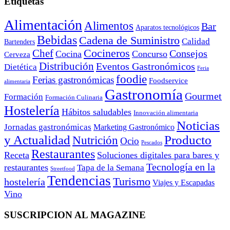
Etiquetas
Alimentación
Alimentos
Bar
Aparatos tecnológicos
Bebidas
Cadena de Suministro
Calidad
Bartenders
Cocineros
Chef
Consejos
Cocina
Concurso
Cerveza
Distribución
Eventos Gastronómicos
Dietética
Feria
foodie
Ferias gastronómicas
Foodservice
alimentaria
Gastronomía
Gourmet
Formación
Formación Culinaria
Hostelería
Hábitos saludables
Innovación alimentaria
Noticias
Jornadas gastronómicas
Marketing Gastronómico
y Actualidad
Producto
Nutrición
Ocio
Pescados
Restaurantes
Receta
Soluciones digitales para bares y
Tecnología en la
restaurantes
Tapa de la Semana
Streetfood
Tendencias
Turismo
hostelería
Viajes y Escapadas
Vino
SUSCRIPCION AL MAGAZINE