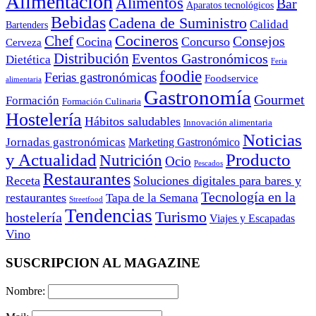
Alimentación
Alimentos
Bar
Aparatos tecnológicos
Bebidas
Cadena de Suministro
Calidad
Bartenders
Cocineros
Chef
Consejos
Cocina
Concurso
Cerveza
Distribución
Eventos Gastronómicos
Dietética
Feria
foodie
Ferias gastronómicas
Foodservice
alimentaria
Gastronomía
Gourmet
Formación
Formación Culinaria
Hostelería
Hábitos saludables
Innovación alimentaria
Noticias
Jornadas gastronómicas
Marketing Gastronómico
y Actualidad
Producto
Nutrición
Ocio
Pescados
Restaurantes
Receta
Soluciones digitales para bares y
Tecnología en la
restaurantes
Tapa de la Semana
Streetfood
Tendencias
Turismo
hostelería
Viajes y Escapadas
Vino
SUSCRIPCION AL MAGAZINE
Nombre: