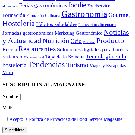
foodie
Ferias gastronómicas
Foodservice
alimentaria
Gastronomía
Gourmet
Formación
Formación Culinaria
Hostelería
Hábitos saludables
Innovación alimentaria
Noticias
Jornadas gastronómicas
Marketing Gastronómico
y Actualidad
Producto
Nutrición
Ocio
Pescados
Restaurantes
Receta
Soluciones digitales para bares y
Tecnología en la
restaurantes
Tapa de la Semana
Streetfood
Tendencias
Turismo
hostelería
Viajes y Escapadas
Vino
SUSCRIPCION AL MAGAZINE
Nombre:
Mail:
Acepto la Política de Privacidad de Food Service Magazine