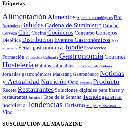
Etiquetas
Alimentación
Alimentos
Bar
Aparatos tecnológicos
Bebidas
Cadena de Suministro
Calidad
Bartenders
Cocineros
Chef
Consejos
Cocina
Concurso
Cerveza
Distribución
Eventos Gastronómicos
Dietética
Feria
foodie
Ferias gastronómicas
Foodservice
alimentaria
Gastronomía
Gourmet
Formación
Formación Culinaria
Hostelería
Hábitos saludables
Innovación alimentaria
Noticias
Jornadas gastronómicas
Marketing Gastronómico
y Actualidad
Producto
Nutrición
Ocio
Pescados
Restaurantes
Receta
Soluciones digitales para bares y
Tecnología en la
restaurantes
Tapa de la Semana
Streetfood
Tendencias
Turismo
hostelería
Viajes y Escapadas
Vino
SUSCRIPCION AL MAGAZINE