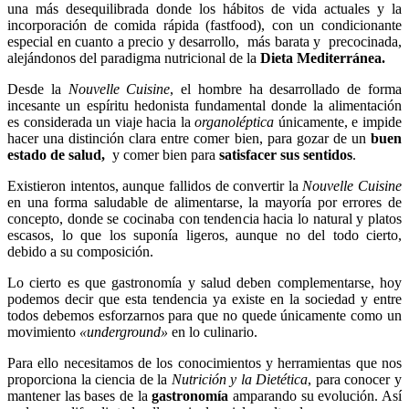
una más desequilibrada donde los hábitos de vida actuales y la
incorporación de comida rápida (fastfood), con un condicionante
especial en cuanto a precio y desarrollo, más barata y precocinada,
alejándonos del paradigma nutricional de la
Dieta Mediterránea.
Desde la
Nouvelle Cuisine
, el hombre ha desarrollado de forma
incesante un espíritu hedonista fundamental donde la alimentación
es considerada un viaje hacia la
organoléptica
únicamente, e impide
hacer una distinción clara entre comer bien, para gozar de un
buen
estado de salud,
y comer bien para
satisfacer sus sentidos
.
Existieron intentos, aunque fallidos de convertir la
Nouvelle Cuisine
en una forma saludable de alimentarse, la mayoría por errores de
concepto, donde se cocinaba con tendencia hacia lo natural y platos
escasos, lo que los suponía ligeros, aunque no del todo cierto,
debido a su composición.
Lo cierto es que gastronomía y salud deben complementarse, hoy
podemos decir que esta tendencia ya existe en la sociedad y entre
todos debemos esforzarnos para que no quede únicamente como un
movimiento
«underground»
en lo culinario.
Para ello necesitamos de los conocimientos y herramientas que nos
proporciona la ciencia de la
Nutrición y la Dietética
, para conocer y
mantener las bases de la
gastronomía
amparando su evolución. Así