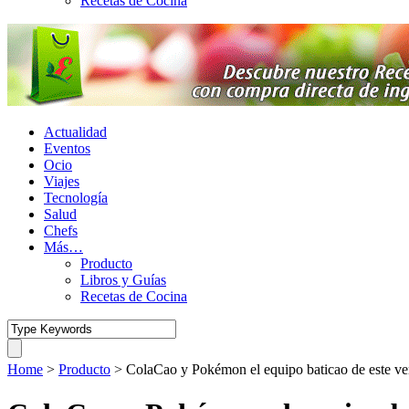
Recetas de Cocina
Actualidad
Eventos
Ocio
Viajes
Tecnología
Salud
Chefs
Más…
Producto
Libros y Guías
Recetas de Cocina
Home
>
Producto
>
ColaCao y Pokémon el equipo baticao de este v