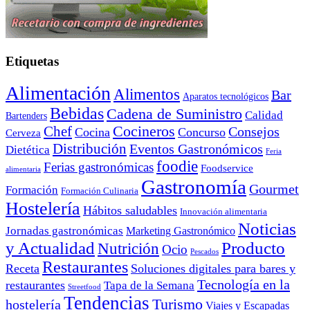
Etiquetas
Alimentación
Alimentos
Bar
Aparatos tecnológicos
Bebidas
Cadena de Suministro
Calidad
Bartenders
Cocineros
Chef
Consejos
Cocina
Concurso
Cerveza
Distribución
Eventos Gastronómicos
Dietética
Feria
foodie
Ferias gastronómicas
Foodservice
alimentaria
Gastronomía
Gourmet
Formación
Formación Culinaria
Hostelería
Hábitos saludables
Innovación alimentaria
Noticias
Jornadas gastronómicas
Marketing Gastronómico
y Actualidad
Producto
Nutrición
Ocio
Pescados
Restaurantes
Receta
Soluciones digitales para bares y
Tecnología en la
restaurantes
Tapa de la Semana
Streetfood
Tendencias
Turismo
hostelería
Viajes y Escapadas