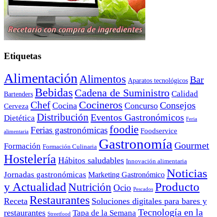
Etiquetas
Alimentación
Alimentos
Bar
Aparatos tecnológicos
Bebidas
Cadena de Suministro
Calidad
Bartenders
Cocineros
Chef
Consejos
Cocina
Concurso
Cerveza
Distribución
Eventos Gastronómicos
Dietética
Feria
foodie
Ferias gastronómicas
Foodservice
alimentaria
Gastronomía
Gourmet
Formación
Formación Culinaria
Hostelería
Hábitos saludables
Innovación alimentaria
Noticias
Jornadas gastronómicas
Marketing Gastronómico
y Actualidad
Producto
Nutrición
Ocio
Pescados
Restaurantes
Receta
Soluciones digitales para bares y
Tecnología en la
restaurantes
Tapa de la Semana
Streetfood