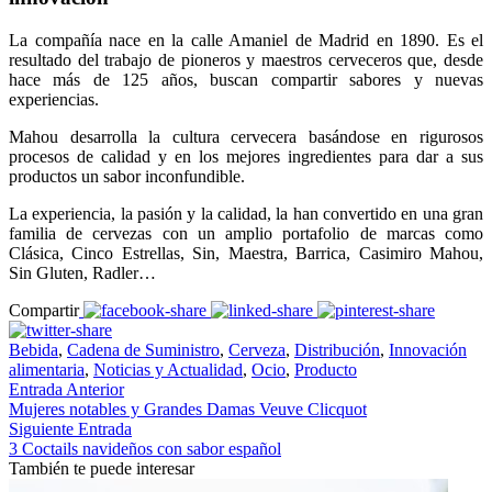
La compañía nace en la calle Amaniel de Madrid en 1890. Es el
resultado del trabajo de pioneros y maestros cerveceros que, desde
hace más de 125 años, buscan compartir sabores y nuevas
experiencias.
Mahou desarrolla la cultura cervecera basándose en rigurosos
procesos de calidad y en los mejores ingredientes para dar a sus
productos un sabor inconfundible.
La experiencia, la pasión y la calidad, la han convertido en una gran
familia de cervezas con un amplio portafolio de marcas como
Clásica, Cinco Estrellas, Sin, Maestra, Barrica, Casimiro Mahou,
Sin Gluten, Radler…
Compartir
Bebida
,
Cadena de Suministro
,
Cerveza
,
Distribución
,
Innovación
alimentaria
,
Noticias y Actualidad
,
Ocio
,
Producto
Entrada Anterior
Mujeres notables y Grandes Damas Veuve Clicquot
Siguiente Entrada
3 Coctails navideños con sabor español
También te puede interesar