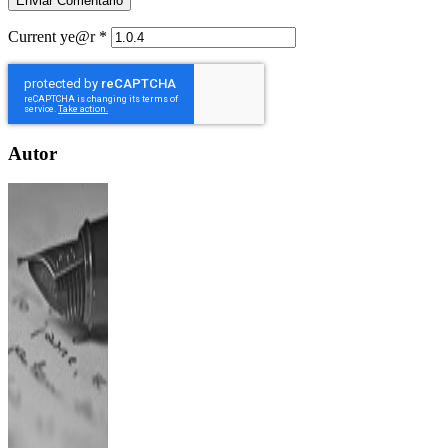
Current ye@r
*
Autor