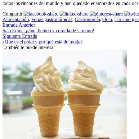
todos los rincones del mundo y han quedado enamorados en cada ocasi
Compartir
Alimentación
,
Ferias gastronómicas
,
Gastronomía
,
Ocio
,
Turismo gas
Entrada Anterior
Sala Equis: ¡cine, bebida y comida de la mano!
Siguiente Entrada
¿Qué es el poké y por qué está de moda?
También te puede interesar