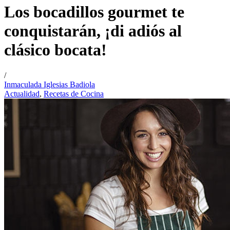
Los bocadillos gourmet te
conquistarán, ¡di adiós al
clásico bocata!
/
Inmaculada Iglesias Badiola
Actualidad
,
Recetas de Cocina