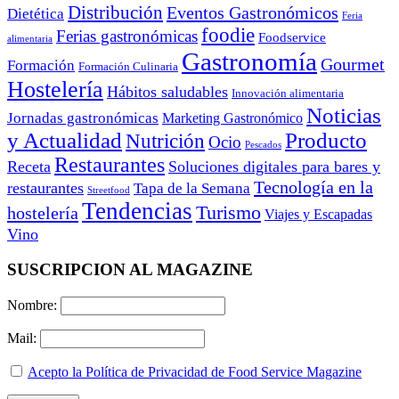
Distribución
Eventos Gastronómicos
Dietética
Feria
foodie
Ferias gastronómicas
Foodservice
alimentaria
Gastronomía
Gourmet
Formación
Formación Culinaria
Hostelería
Hábitos saludables
Innovación alimentaria
Noticias
Jornadas gastronómicas
Marketing Gastronómico
y Actualidad
Producto
Nutrición
Ocio
Pescados
Restaurantes
Receta
Soluciones digitales para bares y
Tecnología en la
restaurantes
Tapa de la Semana
Streetfood
Tendencias
Turismo
hostelería
Viajes y Escapadas
Vino
SUSCRIPCION AL MAGAZINE
Nombre:
Mail:
Acepto la Política de Privacidad de Food Service Magazine