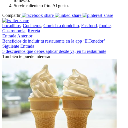
romesco.
Servir caliente o frío. Al gusto.
Compartir
bocadillos
,
Cocineros
,
Comida a domicilio
,
Fastfood
,
foodie
,
Gastronomía
,
Receta
Entrada Anterior
Beneficios de incluir tu restaurante en la app ‘ElTenedor’
Siguiente Entrada
5 descuentos que debes aplicar desde ya, en tu restaurante
También te puede interesar