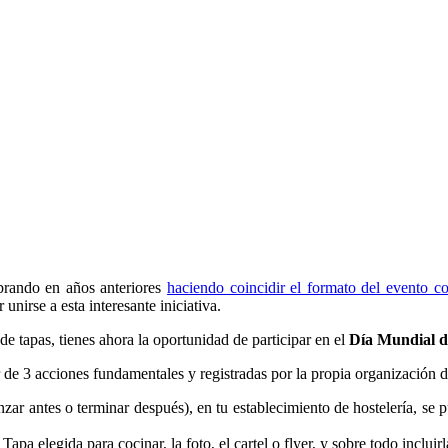
rando en años anteriores
haciendo coincidir el formato del evento co
unirse a esta interesante iniciativa.
 de tapas, tienes ahora la oportunidad de participar en el
Día Mundial d
r de 3 acciones fundamentales y registradas por la propia organización 
zar antes o terminar después), en tu establecimiento de hostelería, se 
 Tapa elegida para cocinar, la foto, el cartel o flyer, y sobre todo incluir