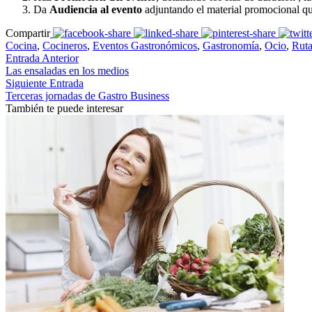
Da
Audiencia al evento
adjuntando el material promocional que
Compartir
Cocina
,
Cocineros
,
Eventos Gastronómicos
,
Gastronomía
,
Ocio
,
Ruta
Entrada Anterior
Las ensaladas en los medios
Siguiente Entrada
Terceras jornadas de Gastro Business
También te puede interesar