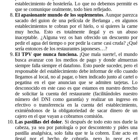
establecimiento de hostelería. Lo que no debemos permitir es
que se comunique oralmente, todo bien reflejado.
El apasionante mundo de los suplementos
. Aunque parezca
sacado del guion de una película de Berlanga , en algunos
establecimientos te cobran por el hielo, o si quieres la carne
muy hecha. Esto es totalmente ilegal y es un abuso
inaceptable. ¿Alguna vez os han ofrecido un descuento por
pedir el agua del tiempo o por pedir la carne casi cruda? ¿Qué
sería entonces de los restaurantes japoneses…?
El TPV que nunca funciona
.
¡Que mala suerte!, el mundo
busca avanzar con los medios de pago y donde almuerzas
siempre falla siempre el datafono. Esto puede suceder, pero el
responsable del establecimiento debe informar de ello cuando
llegamos al local, no al pagar, o bien indicado junto al cartel o
pegatina en el que anuncian que se admiten tarjetas. Lo
desconocido en este caso es que estamos en nuestro derecho
de solicitar la cuenta del restaurante (facilitándoles nuestro
número del DNI como garantía) y realizar un ingreso en
efectivo o transferencia en la cuenta del establecimiento,
eximiéndonos de la obligatoriedad de sacar dinero de un
cajero en el que vayan a cobrarnos comisión.
Las pastillas del dolor
. Si después de todo esto nos duele la
cabeza, ya sea por patología o por descontento y pides una
pastilla analgésica, solo falta que te la cobren. Este acto en
ilegal por el hecho de cobrarla, pero lo peor es el