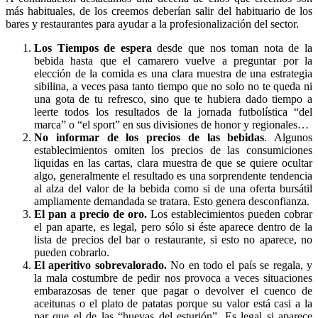
más habituales, de los creemos deberían salir del habituario de los
bares y restaurantes para ayudar a la profesionalización del sector.
Los Tiempos de espera
desde que nos toman nota de la
bebida hasta que el camarero vuelve a preguntar por la
elección de la comida es una clara muestra de una estrategia
sibilina, a veces pasa tanto tiempo que no solo no te queda ni
una gota de tu refresco, sino que te hubiera dado tiempo a
leerte todos los resultados de la jornada futbolística “del
marca” o “el sport” en sus divisiones de honor y regionales…
No informar de los precios de las bebidas
. Algunos
establecimientos omiten los precios de las consumiciones
liquidas en las cartas, clara muestra de que se quiere ocultar
algo, generalmente el resultado es una sorprendente tendencia
al alza del valor de la bebida como si de una oferta bursátil
ampliamente demandada se tratara. Esto genera desconfianza.
El pan a precio de oro.
Los establecimientos pueden cobrar
el pan aparte, es legal, pero sólo si éste aparece dentro de la
lista de precios del bar o restaurante, si esto no aparece, no
pueden cobrarlo.
El aperitivo sobrevalorado.
No en todo el país se regala, y
la mala costumbre de pedir nos provoca a veces situaciones
embarazosas de tener que pagar o devolver el cuenco de
aceitunas o el plato de patatas porque su valor está casi a la
par que el de las “huevas del esturión”. Es legal si aparece