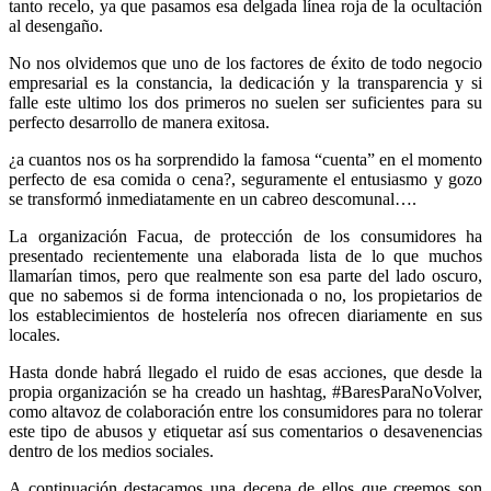
tanto recelo, ya que pasamos esa delgada línea roja de la ocultación
al desengaño.
No nos olvidemos que uno de los factores de éxito de todo negocio
empresarial es la constancia, la dedicación y la transparencia y si
falle este ultimo los dos primeros no suelen ser suficientes para su
perfecto desarrollo de manera exitosa.
¿a cuantos nos os ha sorprendido la famosa “cuenta” en el momento
perfecto de esa comida o cena?, seguramente el entusiasmo y gozo
se transformó inmediatamente en un cabreo descomunal….
La organización Facua, de protección de los consumidores ha
presentado recientemente una elaborada lista de lo que muchos
llamarían timos, pero que realmente son esa parte del lado oscuro,
que no sabemos si de forma intencionada o no, los propietarios de
los establecimientos de hostelería nos ofrecen diariamente en sus
locales.
Hasta donde habrá llegado el ruido de esas acciones, que desde la
propia organización se ha creado un hashtag, #BaresParaNoVolver,
como altavoz de colaboración entre los consumidores para no tolerar
este tipo de abusos y etiquetar así sus comentarios o desavenencias
dentro de los medios sociales.
A continuación destacamos una decena de ellos que creemos son