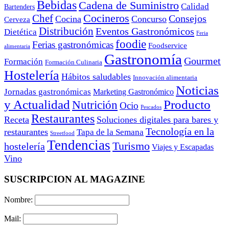
Bebidas
Cadena de Suministro
Calidad
Bartenders
Cocineros
Chef
Consejos
Cocina
Concurso
Cerveza
Distribución
Eventos Gastronómicos
Dietética
Feria
foodie
Ferias gastronómicas
Foodservice
alimentaria
Gastronomía
Gourmet
Formación
Formación Culinaria
Hostelería
Hábitos saludables
Innovación alimentaria
Noticias
Jornadas gastronómicas
Marketing Gastronómico
y Actualidad
Producto
Nutrición
Ocio
Pescados
Restaurantes
Receta
Soluciones digitales para bares y
Tecnología en la
restaurantes
Tapa de la Semana
Streetfood
Tendencias
Turismo
hostelería
Viajes y Escapadas
Vino
SUSCRIPCION AL MAGAZINE
Nombre:
Mail: