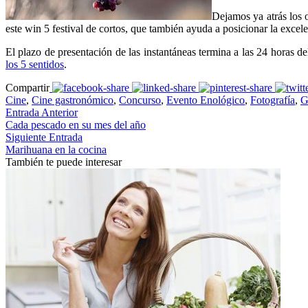
Dejamos ya atrás los o
este win 5 festival de cortos, que también ayuda a posicionar la excel
El plazo de presentación de las instantáneas termina a las 24 horas de
los 5 sentidos
.
Compartir
Cine
,
Cine gastronómico
,
Concurso
,
Evento Enológico
,
Fotografía
,
G
Entrada Anterior
Cada pescado en su mes del año
Siguiente Entrada
Marihuana en la cocina
También te puede interesar