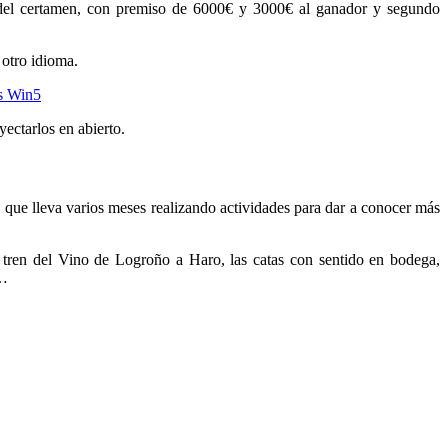
es del certamen, con premiso de 6000€ y 3000€ al ganador y segundo
 otro idioma.
s Win5
ectarlos en abierto.
l, que lleva varios meses realizando actividades para dar a conocer más
 tren del Vino de Logroño a Haro, las catas con sentido en bodega,
c…