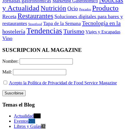
Jornadas gastronómicas
Marketing Gastronómico
y Actualidad
Producto
Nutrición
Ocio
Pescados
Restaurantes
Receta
Soluciones digitales para bares y
Tecnología en la
restaurantes
Tapa de la Semana
Streetfood
Tendencias
Turismo
hostelería
Viajes y Escapadas
Vino
SUSCRIPCION AL MAGAZINE
Nombre:
Mail:
Acepto la Política de Privacidad de Food Service Magazine
Temas el Blog
Actualidad
470
Eventos
211
Libros y Guías
42