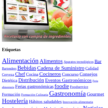
Etiquetas
Alimentación
Alimentos
Bar
Aparatos tecnológicos
Bebidas
Cadena de Suministro
Calidad
Bartenders
Cocineros
Chef
Consejos
Cocina
Concurso
Cerveza
Distribución
Eventos Gastronómicos
Dietética
Feria
foodie
Ferias gastronómicas
Foodservice
alimentaria
Gastronomía
Gourmet
Formación
Formación Culinaria
Hostelería
Hábitos saludables
Innovación alimentaria
Noticias