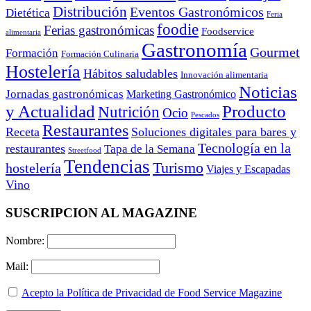
Distribución
Eventos Gastronómicos
Dietética
Feria
foodie
Ferias gastronómicas
Foodservice
alimentaria
Gastronomía
Gourmet
Formación
Formación Culinaria
Hostelería
Hábitos saludables
Innovación alimentaria
Noticias
Jornadas gastronómicas
Marketing Gastronómico
y Actualidad
Producto
Nutrición
Ocio
Pescados
Restaurantes
Receta
Soluciones digitales para bares y
Tecnología en la
restaurantes
Tapa de la Semana
Streetfood
Tendencias
Turismo
hostelería
Viajes y Escapadas
Vino
SUSCRIPCION AL MAGAZINE
Nombre:
Mail:
Acepto la Política de Privacidad de Food Service Magazine