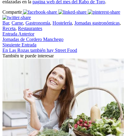
enlazadas en la
pagina web del mes del Rabo de Toro
.
Compartir
Bar
,
Carne
,
Gastronomía
,
Hostelería
,
Jornadas gastronómicas
,
Receta
,
Restaurantes
Entrada Anterior
Jornadas de Cordero Manchego
Siguiente Entrada
En Las Rozas también hay Street Food
También te puede interesar