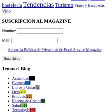
Tendencias
Turismo
hostelería
Viajes y Escapadas
Vino
SUSCRIPCION AL MAGAZINE
Nombre:
Mail:
Acepto la Política de Privacidad de Food Service Magazine
Temas el Blog
Actualidad
470
Eventos
211
Libros y Guías
42
Ocio
312
Producto
215
Recetas de Cocina
27
Salud
144
Tecnología
151