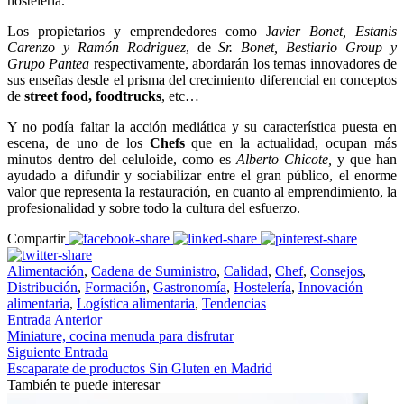
hostelería.
Los propietarios y emprendedores como J
avier Bonet, Estanis
Carenzo y Ramón Rodriguez
, de
Sr. Bonet, Bestiario Group y
Grupo Pantea
respectivamente, abordarán los temas innovadores de
sus enseñas desde el prisma del crecimiento diferencial en conceptos
de
street food, foodtrucks
, etc…
Y no podía faltar la acción mediática y su característica puesta en
escena, de uno de los
Chefs
que en la actualidad, ocupan más
minutos dentro del celuloide, como es
Alberto Chicote,
y que han
ayudado a difundir y sociabilizar entre el gran público, el enorme
valor que representa la restauración, en cuanto al emprendimiento, la
profesionalidad y sobre todo la cultura del esfuerzo.
Compartir
Alimentación
,
Cadena de Suministro
,
Calidad
,
Chef
,
Consejos
,
Distribución
,
Formación
,
Gastronomía
,
Hostelería
,
Innovación
alimentaria
,
Logística alimentaria
,
Tendencias
Entrada Anterior
Miniature, cocina menuda para disfrutar
Siguiente Entrada
Escaparate de productos Sin Gluten en Madrid
También te puede interesar