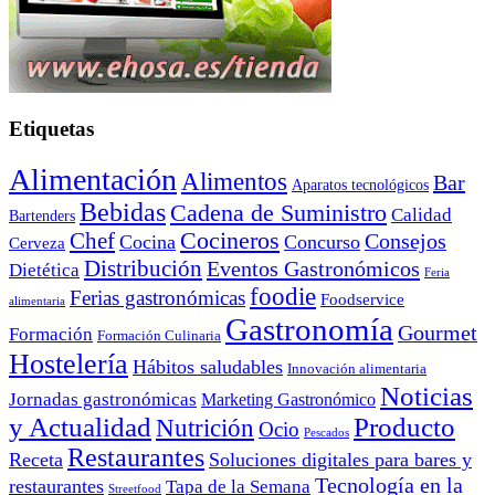
Etiquetas
Alimentación
Alimentos
Bar
Aparatos tecnológicos
Bebidas
Cadena de Suministro
Calidad
Bartenders
Cocineros
Chef
Consejos
Cocina
Concurso
Cerveza
Distribución
Eventos Gastronómicos
Dietética
Feria
foodie
Ferias gastronómicas
Foodservice
alimentaria
Gastronomía
Gourmet
Formación
Formación Culinaria
Hostelería
Hábitos saludables
Innovación alimentaria
Noticias
Jornadas gastronómicas
Marketing Gastronómico
y Actualidad
Producto
Nutrición
Ocio
Pescados
Restaurantes
Receta
Soluciones digitales para bares y
Tecnología en la
restaurantes
Tapa de la Semana
Streetfood