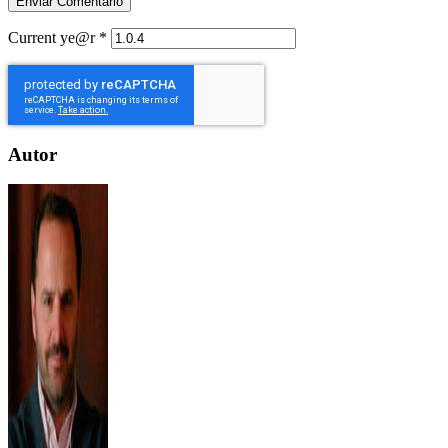
Current ye@r
*
Autor