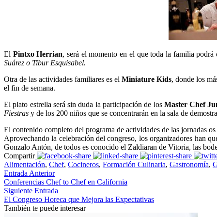
El
Pintxo Herrian
, será el momento en el que toda la familia podrá 
Suárez o Tibur Esquisabel.
Otra de las actividades familiares es el
Miniature Kids
, donde los más
el fin de semana.
El plato estrella será sin duda la participación de los
Master Chef Ju
Fiestras
y de los 200 niños que se concentrarán en la sala de demostr
El contenido completo del programa de actividades de las jornadas os
Aprovechando la celebración del congreso, los organizadores han que
Gonzalo Antón, de todos es conocido el Zaldiaran de Vitoria, las bod
Compartir
Alimentación
,
Chef
,
Cocineros
,
Formación Culinaria
,
Gastronomía
,
G
Entrada Anterior
Conferencias Chef to Chef en California
Siguiente Entrada
El Congreso Horeca que Mejora las Expectativas
También te puede interesar