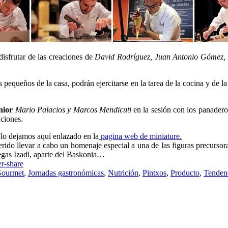
disfrutar de las creaciones de
David Rodríguez, Juan Antonio Gómez, I
 pequeños de la casa, podrán ejercitarse en la tarea de la cocina y de la 
nior
Mario Palacios y Marcos Mendicuti
en la sesión con los panader
aciones.
 lo dejamos aquí enlazado en la
pagina web de miniature.
rido llevar a cabo un homenaje especial a una de las figuras precurs
egas Izadi, aparte del Baskonia…
ourmet
,
Jornadas gastronómicas
,
Nutrición
,
Pintxos
,
Producto
,
Tenden