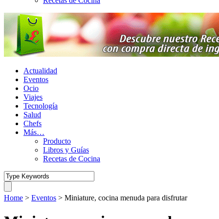
Recetas de Cocina
Actualidad
Eventos
Ocio
Viajes
Tecnología
Salud
Chefs
Más…
Producto
Libros y Guías
Recetas de Cocina
Home
>
Eventos
>
Miniature, cocina menuda para disfrutar