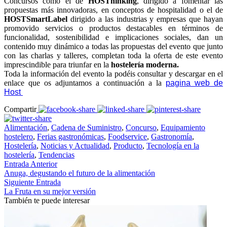
Concursos como el de
HOSThinking
, dirigido a fomentar las
propuestas más innovadoras, en conceptos de hospitalidad o el de
HOSTSmartLabel
dirigido a las industrias y empresas que hayan
promovido servicios o productos destacables en términos de
funcionalidad, sostenibilidad e implicaciones sociales, dan un
contenido muy dinámico a todas las propuestas del evento que junto
con las charlas y talleres, completan toda la oferta de este evento
imprescindible para triunfar en la
hostelería moderna.
Toda la información del evento la podéis consultar y descargar en el
enlace que os adjuntamos a continuación a la
pagina web de
Host
Compartir
Alimentación
,
Cadena de Suministro
,
Concurso
,
Equipamiento
hostelero
,
Ferias gastronómicas
,
Foodservice
,
Gastronomía
,
Hostelería
,
Noticias y Actualidad
,
Producto
,
Tecnología en la
hostelería
,
Tendencias
Entrada Anterior
Anuga, degustando el futuro de la alimentación
Siguiente Entrada
La Fruta en su mejor versión
También te puede interesar