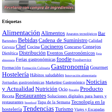
Etiquetas
Alimentación
Alimentos
Bar
Aparatos tecnológicos
Bebidas
Cadena de Suministro
Calidad
Bartenders
Cocineros
Chef
Consejos
Cocina
Concurso
Cerveza
Distribución
Eventos Gastronómicos
Dietética
Feria
foodie
Ferias gastronómicas
Foodservice
alimentaria
Gastronomía
Gourmet
Formación
Formación Culinaria
Hostelería
Hábitos saludables
Innovación alimentaria
Noticias
Jornadas gastronómicas
Marketing Gastronómico
y Actualidad
Producto
Nutrición
Ocio
Pescados
Restaurantes
Receta
Soluciones digitales para bares y
Tecnología en la
restaurantes
Tapa de la Semana
Streetfood
Tendencias
Turismo
hostelería
Viajes y Escapadas