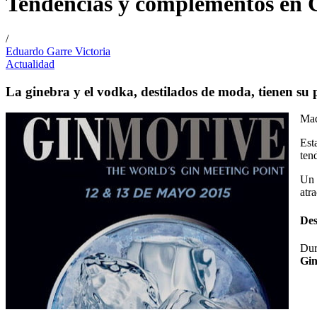
Tendencias y complementos en 
/
Eduardo Garre Victoria
Actualidad
La ginebra y el vodka, destilados de moda, tienen su
Mad
Est
ten
Un 
atr
Des
Dur
Gi