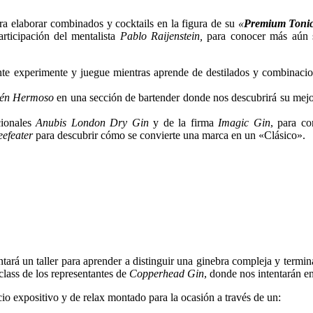
ara elaborar combinados y cocktails en la figura de su
«
Premium Tonic
rticipación del mentalista
Pablo Raijenstein,
para conocer más aún s
ente experimente y juegue mientras aprende de destilados y combinacio
én Hermoso
en una sección de bartender donde nos descubrirá su mejo
cionales
Anubis London Dry Gin
y de la firma
Imagic Gin
, para co
eefeater
para descubrir cómo se convierte una marca en un «Clásico».
tará un taller para aprender a distinguir una ginebra compleja y termi
class de los representantes de
Copperhead Gin
, donde nos intentarán en
io expositivo y de relax montado para la ocasión a través de un: