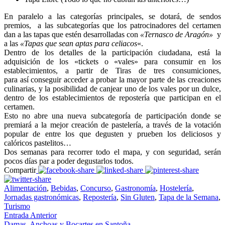
En paralelo a las categorías principales, se dotará, de sendos
premios, a las subcategorías que los patrocinadores del certamen
dan a las tapas que estén desarrolladas con
«Ternasco de Aragón»
y
a las
«Tapas que sean aptas para celiacos
«.
Dentro de los detalles de la participación ciudadana, está la
adquisición de los «tickets o «vales» para consumir en los
establecimientos, a partir de Tiras de tres consumiciones,
para así conseguir acceder a probar la mayor parte de las creaciones
culinarias, y la posibilidad de canjear uno de los vales por un dulce,
dentro de los establecimientos de repostería que participan en el
certamen.
Esto no abre una nueva subcategoría de participación donde se
premiará a la mejor creación de pastelería, a través de la votación
popular de entre los que degusten y prueben los deliciosos y
calóricos pastelitos…
Dos semanas para recorrer todo el mapa, y con seguridad, serán
pocos días par a poder degustarlos todos.
Compartir
Alimentación
,
Bebidas
,
Concurso
,
Gastronomía
,
Hostelería
,
Jornadas gastronómicas
,
Repostería
,
Sin Gluten
,
Tapa de la Semana
,
Turismo
Entrada Anterior
Damas, Anchoas y Bocartes en Santoña