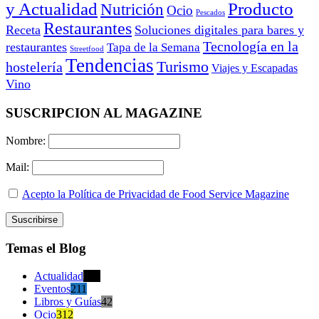
y Actualidad
Producto
Nutrición
Ocio
Pescados
Restaurantes
Receta
Soluciones digitales para bares y
Tecnología en la
restaurantes
Tapa de la Semana
Streetfood
Tendencias
Turismo
hostelería
Viajes y Escapadas
Vino
SUSCRIPCION AL MAGAZINE
Nombre:
Mail:
Acepto la Política de Privacidad de Food Service Magazine
Temas el Blog
Actualidad
470
Eventos
211
Libros y Guías
42
Ocio
312