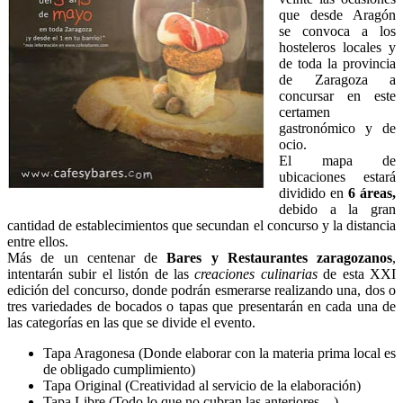
que desde Aragón
se convoca a los
hosteleros locales y
de toda la provincia
de Zaragoza a
concursar en este
certamen
gastronómico y de
ocio.
El mapa de
ubicaciones estará
dividido en
6
áreas,
debido a la gran
cantidad de establecimientos que secundan el concurso y la distancia
entre ellos.
Más de un centenar de
Bares y Restaurantes zaragozanos
,
intentarán subir el listón de las
creaciones culinarias
de esta XXI
edición del concurso, donde podrán esmerarse realizando una, dos o
tres variedades de bocados o tapas que presentarán en cada una de
las categorías en las que se divide el evento.
Tapa Aragonesa (Donde elaborar con la materia prima local es
de obligado cumplimiento)
Tapa Original (Creatividad al servicio de la elaboración)
Tapa Libre (Todo lo que no cubran las anteriores…)