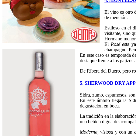
4. MONTELA
El vino es otro 
de mención.
Estiloso en el d
visitante, sino 
Hermano menor d
El
Rosé e
sta y
champagne. Pero 
En este caso es temporada de
destaque frente a los pajizos
De Ribera del Duero, pero ro
5. SHERWOOD DRY AP
Sidra, zumo, espumosos, son p
En este ámbito llega la Si
degustación en boca.
La tradición en la elaboraci
una bebida digna de acompañ
Moderna, vistosa
y con un