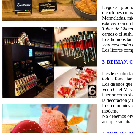
Degustar produc
creaciones culina
Mermeladas, miel 
esta vez con un f
Tubos de Choco
carnes o el sush
Los líquidos tam
con melocotón o 
Los licores comp
3. DEIMAN. Col
Desde el otro la
todo a fomentar e
Los diseños que 
Ver a Chef Mast
interior como si
la decoración y 
Los colorantes 
moderna.
No debemos olv
acerque su mira