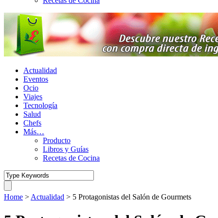
Recetas de Cocina
Actualidad
Eventos
Ocio
Viajes
Tecnología
Salud
Chefs
Más…
Producto
Libros y Guías
Recetas de Cocina
Home
>
Actualidad
>
5 Protagonistas del Salón de Gourmets