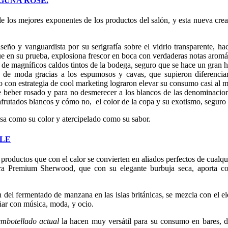
GUNA ROSÉ.
de los mejores exponentes de los productos del salón, y esta nueva cre
iseño y vanguardista por su serigrafía sobre el vidrio transparente, 
que en su prueba, explosiona frescor en boca con verdaderas notas aromát
e magníficos caldos tintos de la bodega, seguro que se hace un gran 
a de moda gracias a los espumosos y cavas, que supieron diferenciar
con estrategia de cool marketing lograron elevar su consumo casi al mi
 beber rosado y para no desmerecer a los blancos de las denominacione
 afrutados blancos y cómo no, el color de la copa y su exotismo, seguro 
sa como su color y atercipelado como su sabor.
PLE
roductos que con el calor se convierten en aliados perfectos de cualqui
dra Premium Sherwood, que con su elegante burbuja seca, aporta con
ón del fermentado de manzana en las islas británicas, se mezcla con el 
ar con música, moda, y ocio.
embotellado actual
la hacen muy versátil para su consumo en bares, dis