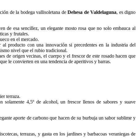
ación de la bodega vallisoletana de
Dehesa de Valdelaguna
, es digno
hacen de esa sencillez, un elegante mosto rosa que no solo embauca al
icas y frutales.
hueco en el mercado.
 al producto con una innovación si precedentes en la industria del
smo nivel que el rubio tradicional.
s de origen vecinas, el cuerpo y el frescor de este rosado hacen que
que le convierten en una tendencia de aperitivos y barras.
er terraza.
 solamente 4,5º de alcohol, un frescor llenos de sabores y suave
elegante aporte de carbono que hacen de su burbuja un sabor sublime y
cotecas, terrazas, y gasta en los jardines y barbacoas veraniegas de