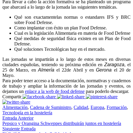
Para llevar a cabo la acción formativa se ha planteado un programa
que abarcará a lo largo de la jornada las ssiguientes temáticas.
Qué son exactamentelas normas o estandares IFS y BRC
sobre Food Defense.
Como implantar con éxito un plan Food Defense.
Cual es la legislación Alimentaria en materia de Food Defense
Qué medidas de seguridad física existen en un Plan de Food
Defense.
Qué soluciones Tecnológicas hay en el mercado.
Las jornadas se impartirán a lo largo de estos meses en diversas
ciudades españolas, teniendo su próxima edición en
Zaragoza
, el
25 de Marzo, en
Almería
el 22de Abril y en
Gerona
el 20 de
Mayo.
Para poder tener acceso a la documentación, normativas y cuadernos
de trabajo y ampliar la información de las jornadas y eventos, os
dejamos un
enlace a la web de food defense
para poderlo descargar.
Compartir
Alimentación
,
Cadena de Suministro
,
Calidad
,
Europa
,
Formación
,
Tecnología en la hostelería
Entrada Anterior
Pepsico y Orangina Schweppes distribuirán juntos en hostelería
Siguiente Entrada