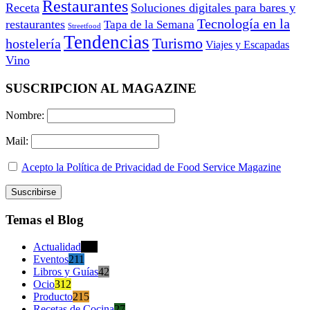
Restaurantes
Receta
Soluciones digitales para bares y
Tecnología en la
restaurantes
Tapa de la Semana
Streetfood
Tendencias
Turismo
hostelería
Viajes y Escapadas
Vino
SUSCRIPCION AL MAGAZINE
Nombre:
Mail:
Acepto la Política de Privacidad de Food Service Magazine
Temas el Blog
Actualidad
470
Eventos
211
Libros y Guías
42
Ocio
312
Producto
215
Recetas de Cocina
27