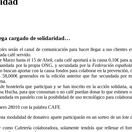
ridad
llega cargado de solidaridad…
oles
serán el canal de comunicación para hacer llegar a sus clientes e
cada café servido.
 Marzo hasta el 15 de Abril, cada café aportará a la causa 0,10€ para 
omandada por la propia ONG, y secundada por la
Federación español
o buscan aportar con la causa fondos para colaborar en la prevención, di
s 58,000€ generados en la edición anterior que fue secundada por m
sma.
de hostelería que participan y se han inscrito en la acción solidaria,
una Hucha, para que consuman o no café puedan donar lo que estimen op
cundada en paralelo con la posibilidad de uso tecnológico para colaborar
ero 28010 con la palabra CAFE
esta modalidad de donativo aparte participarán en un sorteo de un lot
te como Cafetería colaboradora, solamente tendrás que rellenar el for