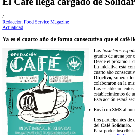
El Café llega cargado de Solida
/
Redacción Food Service Magazine
Actualidad
Ya es el cuarto año de forma consecutiva que el café 
Los
hosteleros españ
granito de arena por 
Desde el próximo 1 de
La iniciativa está c
cuarto año consecutiv
Objetivo,
superar lo
colaboraron en la mi
Los establecimientos 
establecimientos de 
Esta acción estará se
Envía un SMS al num
Los participantes de 
del
Café Solidario
.
Para poder inscribis