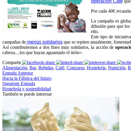
operación Café
que 
Por cada 40€ recaudad
La campaña es global 
difusión para que los
ello.
Este tipo de iniciati
campañas de
menús solidarios
que se repiten anualmente, fomentad
Así contribuiremos a dos fines muy solidarios, la acción de
operaci
cabeza…los que hayan aguantado el tirón».
Compartir
Alimentación
,
Bar
,
Bebidas
,
Café
,
Concurso
,
Hostelería
,
Nutrición
,
R
Entrada Anterior
Hacia la Fábrica del futuro
Siguiente Entrada
Hostelería y sostenibilidad
También te puede interesar