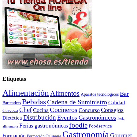
Etiquetas
Alimentación
Alimentos
Bar
Aparatos tecnológicos
Bebidas
Cadena de Suministro
Calidad
Bartenders
Cocineros
Chef
Consejos
Cocina
Concurso
Cerveza
Distribución
Eventos Gastronómicos
Dietética
Feria
foodie
Ferias gastronómicas
Foodservice
alimentaria
Gastronomía
Gourmet
Formación
Formación Culinaria