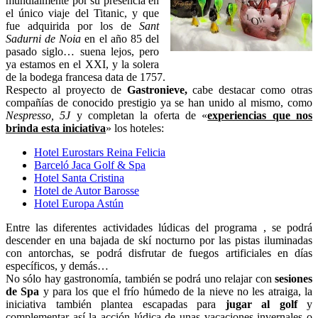
mundialmente por su presencia en
el único viaje del Titanic, y que
fue adquirida por los de
Sant
Sadurni de Noia
en el año 85 del
pasado siglo… suena lejos, pero
ya estamos en el XXI, y la solera
de la bodega francesa data de 1757.
Respecto al proyecto de
Gastronieve,
cabe destacar como otras
compañías de conocido prestigio ya se han unido al mismo, como
Nespresso, 5J
y completan la oferta de «
experiencias que nos
brinda esta iniciativa
» los hoteles:
Hotel Eurostars Reina Felicia
Barceló Jaca Golf & Spa
Hotel Santa Cristina
Hotel de Autor Barosse
Hotel Europa Astún
Entre las diferentes actividades lúdicas del programa , se podrá
descender en una bajada de skí nocturno por las pistas iluminadas
con antorchas, se podrá disfrutar de fuegos artificiales en días
específicos, y demás…
No sólo hay gastronomía, también se podrá uno relajar con
sesiones
de Spa
y para los que el frío húmedo de la nieve no les atraiga, la
iniciativa también plantea escapadas para
jugar al golf
y
complementar así la acción lúdica de unas vacaciones invernales o