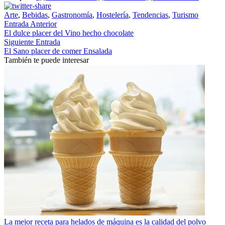
Arte
,
Bebidas
,
Gastronomía
,
Hostelería
,
Tendencias
,
Turismo
Entrada Anterior
El dulce placer del Vino hecho chocolate
Siguiente Entrada
El Sano placer de comer Ensalada
También te puede interesar
La mejor receta para helados de máquina es la calidad del polvo