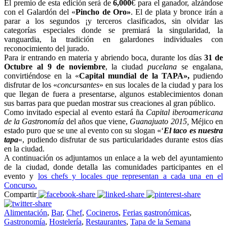
El premio de esta edición será de
6,000
€ para el ganador, alzándose
con el Galardón del «
Pincho de Oro»
. El de plata y bronce irán a
parar a los segundos ¡y terceros clasificados, sin olvidar las
categorías especiales donde se premiará la singularidad, la
vanguardia, la tradición en galardones individuales con
reconocimiento del jurado.
Para ir entrando en materia y abriendo boca, durante los días
31 de
Octubre al 9 de noviembre
, la ciudad
pucelana
se engalana,
convirtiéndose en la «
Capital mundial de la TAPA»,
pudiendo
disfrutar de los «
concursantes
» en sus locales de la ciudad y para los
que llegan de fuera a presentarse, algunos establecimientos donan
sus barras para que puedan mostrar sus creaciones al gran público.
Como invitado especial al evento estará ña
Capital iberoamericana
de la Gastronomía
del años que viene,
Guanajuato 2015,
Méjico en
estado puro que se une al evento con su slogan «‘
El taco es nuestra
tapa
«, pudiendo disfrutar de sus particularidades durante estos días
en la ciudad.
A continuación os adjuntamos un enlace a la web del ayuntamiento
de la ciudad, donde detalla las comunidades participantes en el
evento y
los chefs y locales que representan a cada una en el
Concurso.
Compartir
Alimentación
,
Bar
,
Chef
,
Cocineros
,
Ferias gastronómicas
,
Gastronomía
,
Hostelería
,
Restaurantes
,
Tapa de la Semana