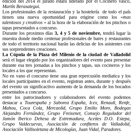
edición del 2014 el jurado estará liderado por el Cocinero vasco,
Martín Berasategui.
Los profesionales de la restauración y la hostelería de todo el país
tienen una nueva oportunidad para erigirse como los «
mas
talentosos y creativos
» al la hora de la elaboración de los pinchos o
tapas presentados a concurso.
Durante los proximos días
3, 4 y 5 de noviembre,
tendrá lugar la
muestra donde medio centenar profesionales de bares y restaurantes
de todo el territorio nacional harán las delicias de los asistentes con
sus sorprendentes creaciones.
La Cúpula de la Plaza del Milenio de la ciudad de Valladolid
será el lugar elegido por los organizadores del evento para presentar
durante esa tres jornadas a los pinchos y tapas, sus cocineros y los
locales a los que representan.
No en vano el concurso tiene una gran repercusión mediatica y los
locales participantes en el evento, registran antes, durante y después
del evento un significactivo aumento de la demanda de los bocados
presentados a concurso.
entre los patrocinadores y colaboradores del evento podemos
destacar a
Tourespaña y Saborea España, Icex, Renault, Renfe,
Mahou, Coca Cola, Mercaolid, Grupo Emilio Moro, Bodegas
Alejandro Fernández, Grupo Freixenet, Consejo Regulador del
Jamón Iberico Dehesa de Extremadura, Aceites D.O. Estepa,
Grupo Valdecuevas, Asociación de confiteros de Valladolid,
Asociación Vallisoletana de Micologías, Juan Vidal, Paradores.