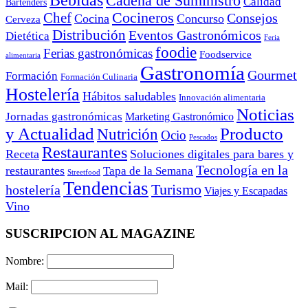
Cadena de Suministro
Calidad
Bartenders
Cocineros
Chef
Consejos
Cocina
Concurso
Cerveza
Distribución
Eventos Gastronómicos
Dietética
Feria
foodie
Ferias gastronómicas
Foodservice
alimentaria
Gastronomía
Gourmet
Formación
Formación Culinaria
Hostelería
Hábitos saludables
Innovación alimentaria
Noticias
Jornadas gastronómicas
Marketing Gastronómico
y Actualidad
Producto
Nutrición
Ocio
Pescados
Restaurantes
Receta
Soluciones digitales para bares y
Tecnología en la
restaurantes
Tapa de la Semana
Streetfood
Tendencias
Turismo
hostelería
Viajes y Escapadas
Vino
SUSCRIPCION AL MAGAZINE
Nombre:
Mail: