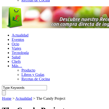
Recetas de Cocina
Actualidad
Eventos
Ocio
Viajes
Tecnología
Salud
Chefs
Más…
Producto
Libros y Guías
Recetas de Cocina
Home
>
Actualidad
>
The Candy Project