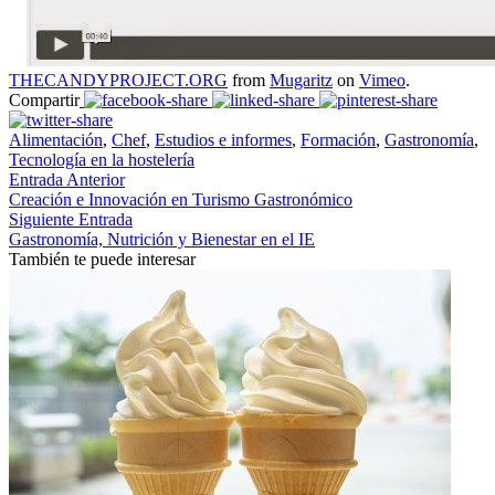
THECANDYPROJECT.ORG
from
Mugaritz
on
Vimeo
.
Compartir
Alimentación
,
Chef
,
Estudios e informes
,
Formación
,
Gastronomía
,
Tecnología en la hostelería
Entrada Anterior
Creación e Innovación en Turismo Gastronómico
Siguiente Entrada
Gastronomía, Nutrición y Bienestar en el IE
También te puede interesar