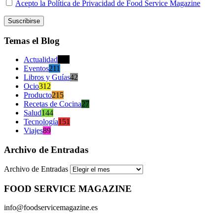
Acepto la Política de Privacidad de Food Service Magazine
Temas el Blog
Actualidad
470
Eventos
211
Libros y Guías
42
Ocio
312
Producto
215
Recetas de Cocina
27
Salud
144
Tecnología
151
Viajes
89
Archivo de Entradas
Archivo de Entradas
FOOD SERVICE MAGAZINE
info@foodservicemagazine.es