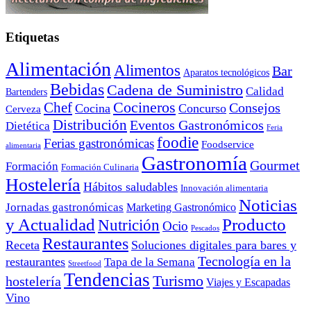
Etiquetas
Alimentación
Alimentos
Bar
Aparatos tecnológicos
Bebidas
Cadena de Suministro
Calidad
Bartenders
Cocineros
Chef
Consejos
Cocina
Concurso
Cerveza
Distribución
Eventos Gastronómicos
Dietética
Feria
foodie
Ferias gastronómicas
Foodservice
alimentaria
Gastronomía
Gourmet
Formación
Formación Culinaria
Hostelería
Hábitos saludables
Innovación alimentaria
Noticias
Jornadas gastronómicas
Marketing Gastronómico
y Actualidad
Producto
Nutrición
Ocio
Pescados
Restaurantes
Receta
Soluciones digitales para bares y
Tecnología en la
restaurantes
Tapa de la Semana
Streetfood
Tendencias
Turismo
hostelería
Viajes y Escapadas
Vino