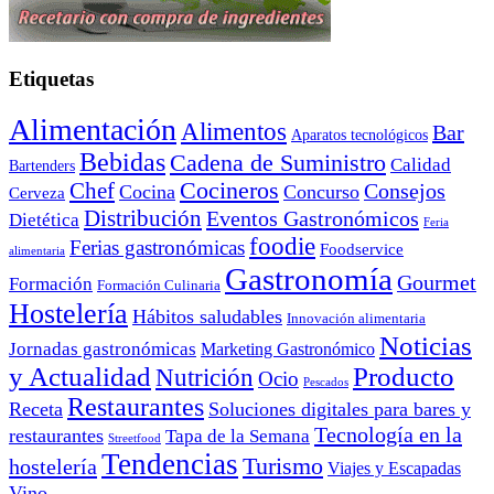
Etiquetas
Alimentación
Alimentos
Bar
Aparatos tecnológicos
Bebidas
Cadena de Suministro
Calidad
Bartenders
Cocineros
Chef
Consejos
Cocina
Concurso
Cerveza
Distribución
Eventos Gastronómicos
Dietética
Feria
foodie
Ferias gastronómicas
Foodservice
alimentaria
Gastronomía
Gourmet
Formación
Formación Culinaria
Hostelería
Hábitos saludables
Innovación alimentaria
Noticias
Jornadas gastronómicas
Marketing Gastronómico
y Actualidad
Producto
Nutrición
Ocio
Pescados
Restaurantes
Receta
Soluciones digitales para bares y
Tecnología en la
restaurantes
Tapa de la Semana
Streetfood
Tendencias
Turismo
hostelería
Viajes y Escapadas
Vino