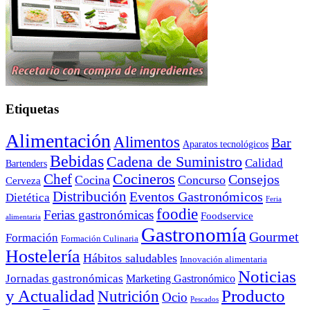
Etiquetas
Alimentación
Alimentos
Bar
Aparatos tecnológicos
Bebidas
Cadena de Suministro
Calidad
Bartenders
Cocineros
Chef
Consejos
Cocina
Concurso
Cerveza
Distribución
Eventos Gastronómicos
Dietética
Feria
foodie
Ferias gastronómicas
Foodservice
alimentaria
Gastronomía
Gourmet
Formación
Formación Culinaria
Hostelería
Hábitos saludables
Innovación alimentaria
Noticias
Jornadas gastronómicas
Marketing Gastronómico
y Actualidad
Producto
Nutrición
Ocio
Pescados