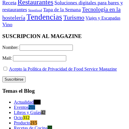
Restaurantes
Receta
Soluciones digitales para bares y
Tecnología en la
restaurantes
Tapa de la Semana
Streetfood
Tendencias
Turismo
hostelería
Viajes y Escapadas
Vino
SUSCRIPCION AL MAGAZINE
Nombre:
Mail:
Acepto la Política de Privacidad de Food Service Magazine
Temas el Blog
Actualidad
470
Eventos
211
Libros y Guías
42
Ocio
312
Producto
215
Recetas de Cocina
27