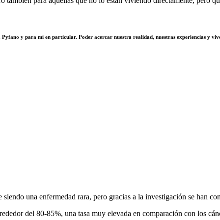
ro también para aquellas que no lo están viviendo directamente, pero qui
fano y para mí en particular. Poder acercar nuestra realidad, nuestras experiencias y vivenc
ue siendo una enfermedad rara, pero gracias a la investigación se han c
lrededor del 80-85%, una tasa muy elevada en comparación con los cánc