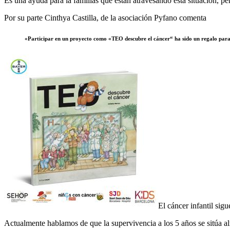
Es una ayuda para la familias que están atravesando esta situación, pe
Por su parte Cinthya Castilla, de la asociación Pyfano comenta
«Participar en un proyecto como «TEO descubre el cáncer“ ha sido un regalo para Py
El cáncer infantil sig
Actualmente hablamos de que la supervivencia a los 5 años se sitúa a