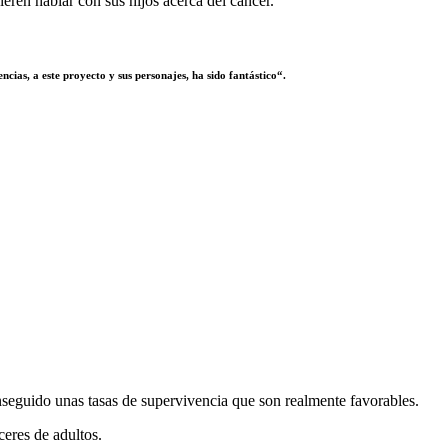
eren hablar con sus hijos acerca del cáncer.
ias, a este proyecto y sus personajes, ha sido fantástico“.
onseguido unas tasas de supervivencia que son realmente favorables.
eres de adultos.