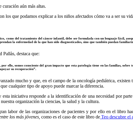
e curación aún más altas.
on los que podamos explicar a los niños afectados cómo va a ser su vida 
co, como del tratamiento del cáncer infantil, debe ser formulada con un lenguaje fácil, aseq
prendan la enfermedad de la que han sido diagnosticados, sino que también puedan familiariz
 Pallàs, destaca que:
r ello, somos consciente del gran impacto que esta patología tiene en las familias, sobre tod
 apoyar su recuperación”.
anzado mucho y que, en el campo de la oncología pediátrica, existen tr
 que cualquier tipo de apoyo puede marcar la diferencia.
sta iniciativa responde a la identificación de una necesidad por parte 
 nuestra organización la ciencia
s
, la salud y la cultura.
ran labor de las organizaciones de pacientes y por ello en el libro ha
entre los más jóvenes,
como es el caso de este libro de
Teo descubre el 