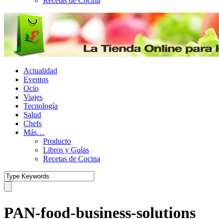
Recetas de Cocina
Actualidad
Eventos
Ocio
Viajes
Tecnología
Salud
Chefs
Más…
Producto
Libros y Guías
Recetas de Cocina
PAN-food-business-solutions