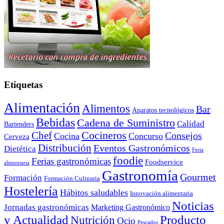
Etiquetas
Alimentación
Alimentos
Bar
Aparatos tecnológicos
Bebidas
Cadena de Suministro
Calidad
Bartenders
Cocineros
Chef
Consejos
Cocina
Concurso
Cerveza
Distribución
Eventos Gastronómicos
Dietética
Feria
foodie
Ferias gastronómicas
Foodservice
alimentaria
Gastronomía
Gourmet
Formación
Formación Culinaria
Hostelería
Hábitos saludables
Innovación alimentaria
Noticias
Jornadas gastronómicas
Marketing Gastronómico
y Actualidad
Producto
Nutrición
Ocio
Pescados