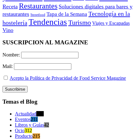
Restaurantes
Receta
Soluciones digitales para bares y
Tecnología en la
restaurantes
Tapa de la Semana
Streetfood
Tendencias
Turismo
hostelería
Viajes y Escapadas
Vino
SUSCRIPCION AL MAGAZINE
Nombre:
Mail:
Acepto la Política de Privacidad de Food Service Magazine
Temas el Blog
Actualidad
470
Eventos
211
Libros y Guías
42
Ocio
312
Producto
215