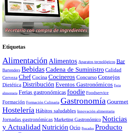
Etiquetas
Alimentación
Alimentos
Bar
Aparatos tecnológicos
Bebidas
Cadena de Suministro
Calidad
Bartenders
Cocineros
Chef
Consejos
Cocina
Concurso
Cerveza
Distribución
Eventos Gastronómicos
Dietética
Feria
foodie
Ferias gastronómicas
Foodservice
alimentaria
Gastronomía
Gourmet
Formación
Formación Culinaria
Hostelería
Hábitos saludables
Innovación alimentaria
Noticias
Jornadas gastronómicas
Marketing Gastronómico
y Actualidad
Producto
Nutrición
Ocio
Pescados