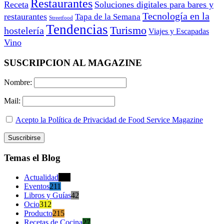
Restaurantes
Receta
Soluciones digitales para bares y
Tecnología en la
restaurantes
Tapa de la Semana
Streetfood
Tendencias
Turismo
hostelería
Viajes y Escapadas
Vino
SUSCRIPCION AL MAGAZINE
Nombre:
Mail:
Acepto la Política de Privacidad de Food Service Magazine
Temas el Blog
Actualidad
470
Eventos
211
Libros y Guías
42
Ocio
312
Producto
215
Recetas de Cocina
27