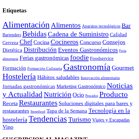
Etiquetas
Alimentación
Alimentos
Bar
Aparatos tecnológicos
Bebidas
Cadena de Suministro
Calidad
Bartenders
Cocineros
Chef
Consejos
Cocina
Concurso
Cerveza
Distribución
Eventos Gastronómicos
Dietética
Feria
foodie
Ferias gastronómicas
Foodservice
alimentaria
Gastronomía
Gourmet
Formación
Formación Culinaria
Hostelería
Hábitos saludables
Innovación alimentaria
Noticias
Jornadas gastronómicas
Marketing Gastronómico
y Actualidad
Producto
Nutrición
Ocio
Pescados
Restaurantes
Receta
Soluciones digitales para bares y
Tecnología en la
restaurantes
Tapa de la Semana
Streetfood
Tendencias
Turismo
hostelería
Viajes y Escapadas
Vino